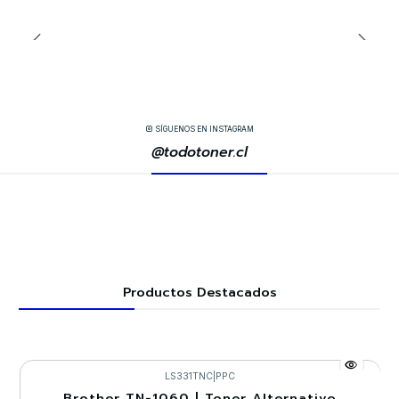
SÍGUENOS EN INSTAGRAM
@todotoner.cl
Productos Destacados
LS331TNC
|
PPC
Brother TN-1060 | Toner Alternativo
-30%