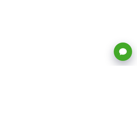
🕒 Horario: Lunes a Viernes, 8:45 a
17:50 hrs (continuado)
Estacionamientos Disponibles
Síguenos
CATEGORÍAS
Inicio