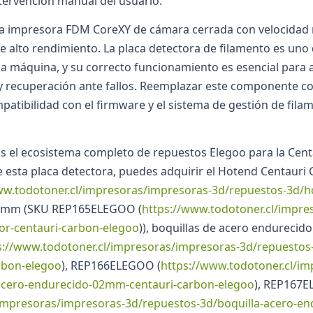
ntervención manual del usuario.
na impresora FDM CoreXY de cámara cerrada con velocida
e alto rendimiento. La placa detectora de filamento es uno 
 la máquina, y su correcto funcionamiento es esencial para
 recuperación ante fallos. Reemplazar este componente con
patibilidad con el firmware y el sistema de gestión de fila
s el ecosistema completo de repuestos Elegoo para la Centa
 esta placa detectora, puedes adquirir el Hotend Centauri
ww.todotoner.cl/impresoras/impresoras-3d/repuestos-3d/h
 0,4 mm (SKU REP165ELEGOO (
https://www.todotoner.cl/impre
sor-centauri-carbon-elegoo
)), boquillas de acero endurecid
s://www.todotoner.cl/impresoras/impresoras-3d/repuestos-
rbon-elegoo
), REP166ELEGOO (
https://www.todotoner.cl/i
-acero-endurecido-02mm-centauri-carbon-elegoo
), REP167
/impresoras/impresoras-3d/repuestos-3d/boquilla-acero-e