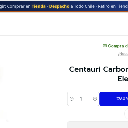
gir: Comprar en
Tienda
·
Despacho
a Todo Chile · Retiro en Tien
Detectora de Filamento Elegoo | Repuestos 3D
Distribuidor oficial
Compra di
¿Neces
Centauri Carbon
El
AGR
Cantidad