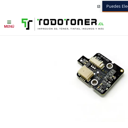
Puedes Ele
Inicio
Todo 3D
REPUESTOS 3D
ELEGOO
Centauri Carbon 2 Placa 
MENÚ