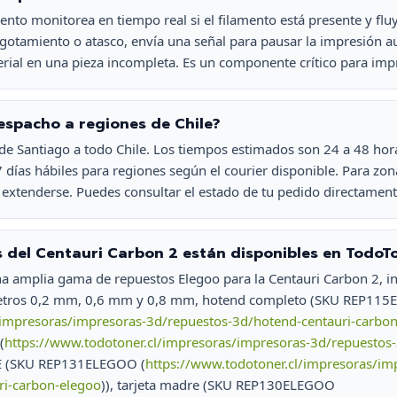
mento monitorea en tiempo real si el filamento está presente y fl
agotamiento o atasco, envía una señal para pausar la impresión 
rial en una pieza incompleta. Es un componente crítico para imp
spacho a regiones de Chile?
e Santiago a todo Chile. Los tiempos estimados son 24 a 48 hora
7 días hábiles para regiones según el courier disponible. Para 
extenderse. Puedes consultar el estado de tu pedido directamente
 del Centauri Carbon 2 están disponibles en TodoTo
na amplia gama de repuestos Elegoo para la Centauri Carbon 2, i
metros 0,2 mm, 0,6 mm y 0,8 mm, hotend completo (SKU REP11
/impresoras/impresoras-3d/repuestos-3d/hotend-centauri-carbo
(
https://www.todotoner.cl/impresoras/impresoras-3d/repuestos-3
FE (SKU REP131ELEGOO (
https://www.todotoner.cl/impresoras/im
uri-carbon-elegoo
)), tarjeta madre (SKU REP130ELEGOO