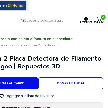
da en
24 Horas
0
ACCESO
CARRO
Postventa propia
Garantía en Chile
recta con boleta o factura en el checkout
itas una cotización formal? Solicítala aquí
|
 2 Placa Detectora de Filamento
egoo | Repuestos 3D
EGAR AL CARRO
COMPRAR AHORA
Agregar a la lista de favoritos
Mostrar stock de ubicaciones