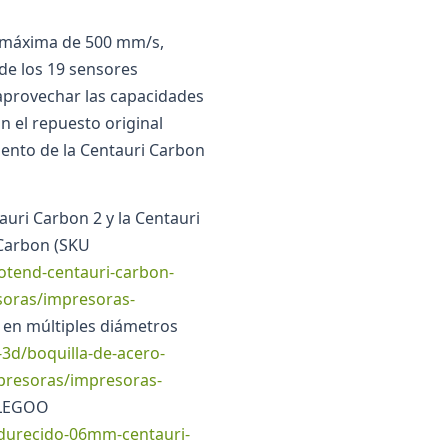
d máxima de 500 mm/s,
de los 19 sensores
 aprovechar las capacidades
 el repuesto original
mento de la Centauri Carbon
uri Carbon 2 y la Centauri
 Carbon (SKU
otend-centauri-carbon-
soras/impresoras-
o en múltiples diámetros
3d/boquilla-de-acero-
mpresoras/impresoras-
ELEGOO
ndurecido-06mm-centauri-