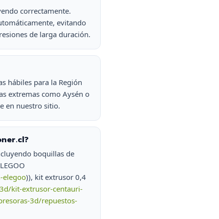
uyendo correctamente.
automáticamente, evitando
resiones de larga duración.
s hábiles para la Región
zonas extremas como Aysén o
 en nuestro sitio.
ner.cl?
ncluyendo boquillas de
5ELEGOO
n-elegoo
)), kit extrusor 0,4
d/kit-extrusor-centauri-
presoras-3d/repuestos-