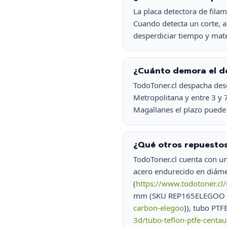
La placa detectora de fila
Cuando detecta un corte, 
desperdiciar tiempo y mate
¿Cuánto demora el de
TodoToner.cl despacha desd
Metropolitana y entre 3 y 
Magallanes el plazo puede 
¿Qué otros repuestos
TodoToner.cl cuenta con u
acero endurecido en diá
(
https://www.todotoner.cl
mm (SKU REP165ELEGOO 
carbon-elegoo
)), tubo PT
3d/tubo-teflon-ptfe-centa