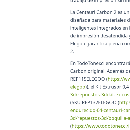
trabajo de impresión sin i
La Centauri Carbon 2 es u
diseñada para materiales d
inteligentes integrados en
de impresión desatendida y
Elegoo garantiza plena com
2.
En TodoToner.cl encontrará
Carbon original. Además de
REP115ELEGOO (
https://w
elegoo
)), el Kit Extrusor
3d/repuestos-3d/kit-extru
(SKU REP132ELEGOO (
http
endurecido-04-centauri-ca
3d/repuestos-3d/boquilla
(
https://www.todotoner.cl