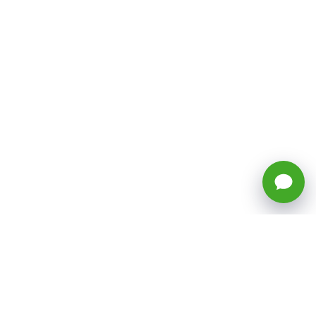
🕒 Horario: Lunes a Viernes, 8:45 a
17:50 hrs (continuado)
Estacionamientos Disponibles
Síguenos