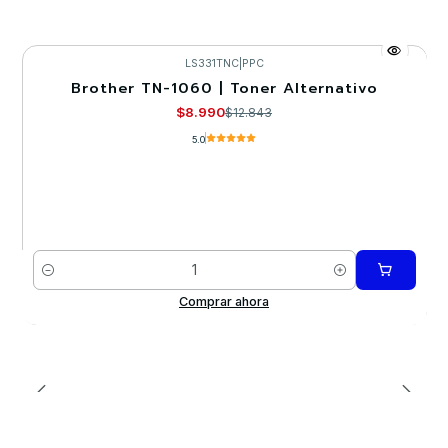
LS331TNC
|
PPC
Brother TN-1060 | Toner Alternativo
-30%
$8.990
$12.843
5.0
Cantidad
Comprar ahora