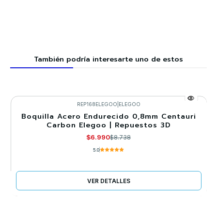
También podría interesarte uno de estos
REP168ELEGOO
|
ELEGOO
Boquilla Acero Endurecido 0,8mm Centauri
-20%
Carbon Elegoo | Repuestos 3D
Agotado
$6.990
$8.738
5.0
VER DETALLES