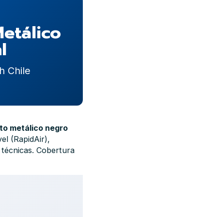
Metálico
l
h Chile
to metálico negro
l (RapidAir),
 técnicas. Cobertura