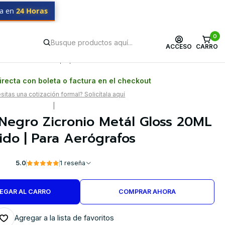
da en
24 Horas
0
ACCESO
CARRO
Postventa propia
Garantía en Chile
recta con boleta o factura en el checkout
itas una cotización formal? Solicítala aquí
|
a Negro Zicronio Metál Gloss 20ML
ido | Para Aerógrafos
5.0
1 reseña
EGAR AL CARRO
COMPRAR AHORA
Agregar a la lista de favoritos