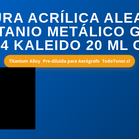
URA ACRÍLICA ALE
ITANIO METÁLICO 
4 KALEIDO 20 ML 
Titanium Alloy  Pre-diluida para Aerógrafo  TodoToner.cl