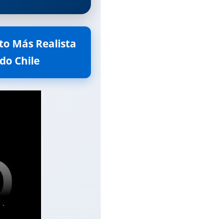
to Más Realista 
odo Chile