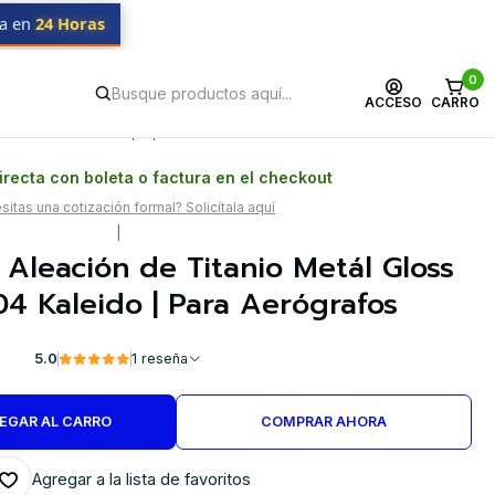
da en
24 Horas
0
ACCESO
CARRO
Postventa propia
Garantía en Chile
recta con boleta o factura en el checkout
itas una cotización formal? Solicítala aquí
|
a Aleación de Titanio Metál Gloss
 Kaleido | Para Aerógrafos
5.0
1 reseña
EGAR AL CARRO
COMPRAR AHORA
Agregar a la lista de favoritos