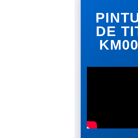
PINT
DE T
KM00