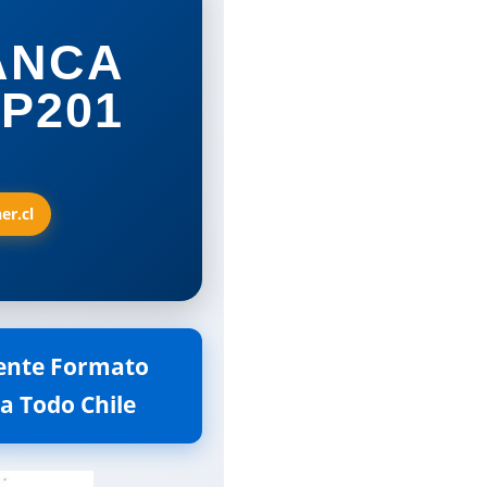
ANCA
KP201
er.cl
tente Formato
 a Todo Chile