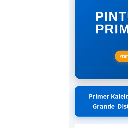
PIN
PRIM
Prim
Primer Kalei
Grande  Dis