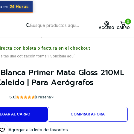
da en
24 Horas
0
ACCESO
CARRO
Postventa propia
Garantía en Chile
recta con boleta o factura en el checkout
itas una cotización formal? Solicítala aquí
|
a Blanca Primer Mate Gloss 210ML
aleido | Para Aerógrafos
5.0
1 reseña
EGAR AL CARRO
COMPRAR AHORA
Agregar a la lista de favoritos