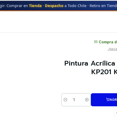
gir: Comprar en
Tienda
·
Despacho
a Todo Chile · Retiro en Tien
ica Blanca Primer Mate Gloss 210ML KP201 Kaleido | Para Aerógrafos
Distribuidor oficial
Compra di
¿Neces
Pintura Acrílic
KP201 K
AGR
Cantidad