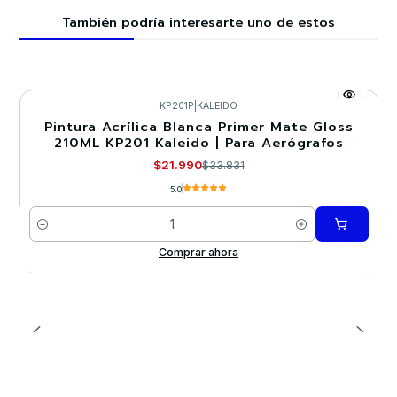
También podría interesarte uno de estos
KP201P
|
KALEIDO
Pintura Acrílica Blanca Primer Mate Gloss
-35%
210ML KP201 Kaleido | Para Aerógrafos
$21.990
$33.831
5.0
Cantidad
Comprar ahora