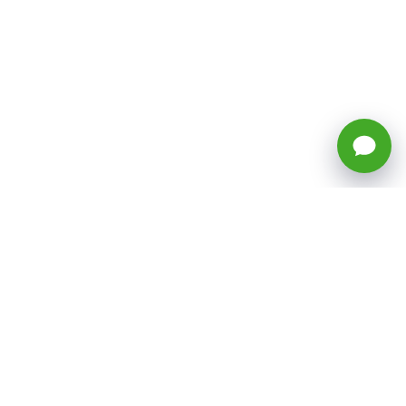
🕒 Horario: Lunes a Viernes, 8:45 a
17:50 hrs (continuado)
Estacionamientos Disponibles
Síguenos
CATEGORÍAS
Inicio