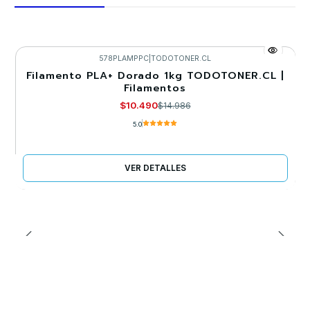
578PLAMPPC
|
TODOTONER.CL
Filamento PLA+ Dorado 1kg TODOTONER.CL |
-30%
Filamentos
Llega el 22/09/2026
$10.490
$14.986
5.0
VER DETALLES