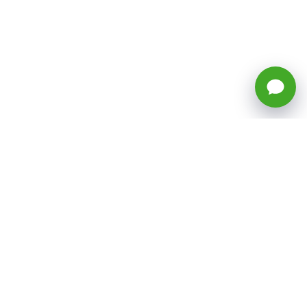
🕒 Horario: Lunes a Viernes, 8:45 a
17:50 hrs (continuado)
Estacionamientos Disponibles
Síguenos
CATEGORÍAS
Inicio
ventas@todotoner.cl
Teléfono +56226958460