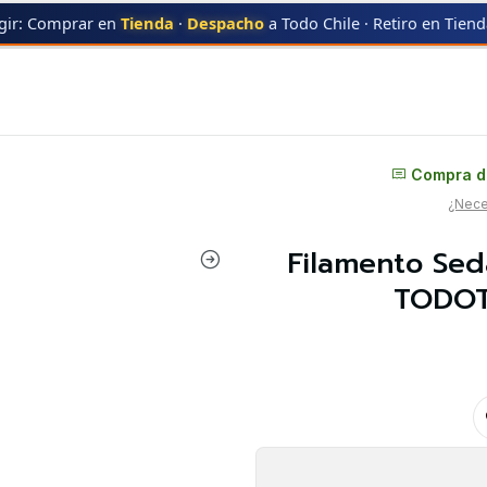
gir: Comprar en
Tienda
·
Despacho
a Todo Chile · Retiro en Tien
ONER.CL
Filamento Seda Tricolor Dorado Amarillo Azul TODOTONER.CL 
Distribuidor oficial
Compra di
¿Neces
Filamento Sed
TODOT