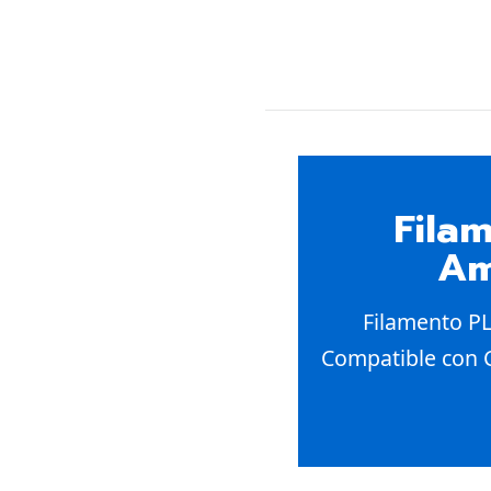
Fila
Am
Filamento PL
Compatible con C