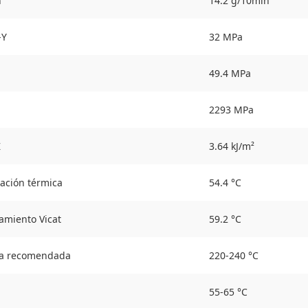
n
14.2 g/10min
-Y
32 MPa
49.4 MPa
2293 MPa
Z
3.64 kJ/m²
ación térmica
54.4 °C
amiento Vicat
59.2 °C
la recomendada
220-240 °C
55-65 °C