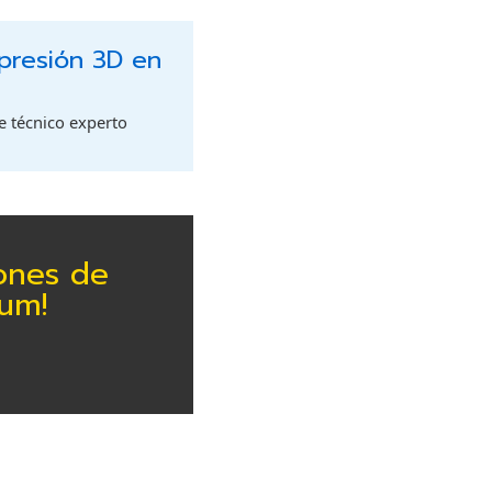
mpresión 3D en
te técnico experto
iones de
ium!