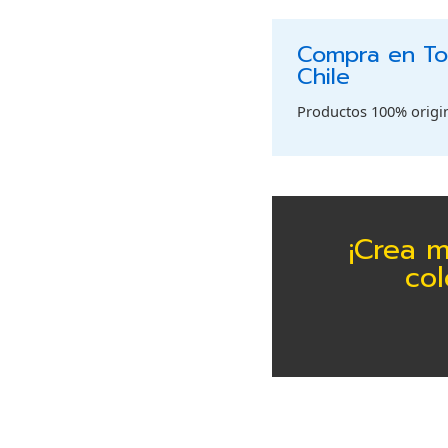
Compra en Tod
Chile
Productos 100% origina
¡Crea m
col