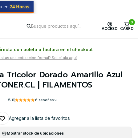
da en
24 Horas
| FILAMENTOS
0
ACCESO
CARRO
Postventa propia
Garantía en Chile
recta con boleta o factura en el checkout
itas una cotización formal? Solicítala aquí
|
a Tricolor Dorado Amarillo Azul
ONER.CL | FILAMENTOS
5.0
6 reseñas
Agregar a la lista de favoritos
Mostrar stock de ubicaciones