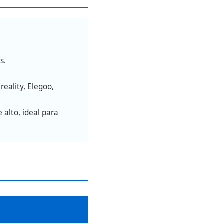
s.
eality, Elegoo,
e alto, ideal para