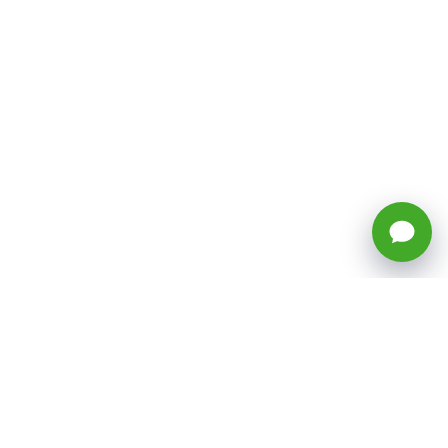
🕒 Horario: Lunes a Viernes, 8:45 a
17:50 hrs (continuado)
Estacionamientos Disponibles
Síguenos