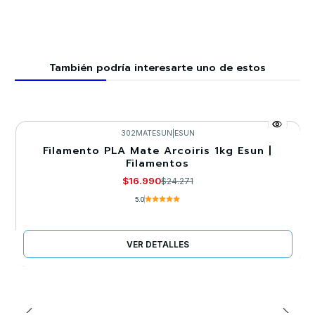
También podría interesarte uno de estos
302MATESUN
|
ESUN
Filamento PLA Mate Arcoiris 1kg Esun |
-30%
Filamentos
Agotado
$16.990
$24.271
5.0
VER DETALLES