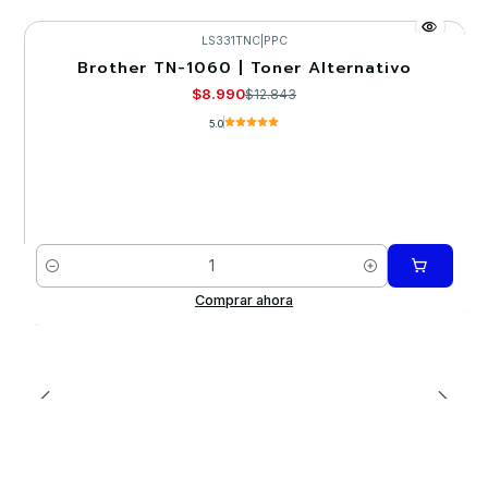
LS331TNC
|
PPC
Brother TN-1060 | Toner Alternativo
-30%
$8.990
$12.843
5.0
Cantidad
Comprar ahora