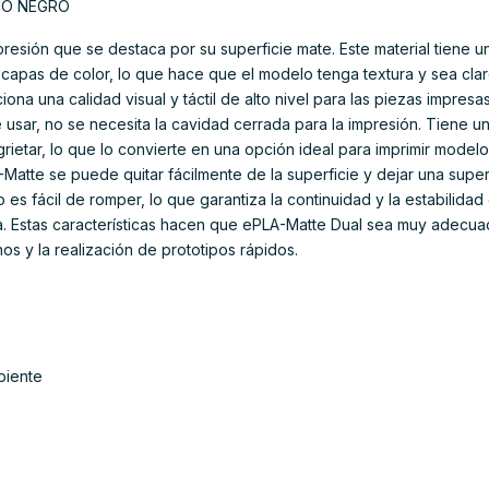
OJO NEGRO
presión que se destaca por su superficie mate. Este material tiene 
apas de color, lo que hace que el modelo tenga textura y sea claro
na una calidad visual y táctil de alto nivel para las piezas impres
sar, no se necesita la cavidad cerrada para la impresión. Tiene u
agrietar, lo que lo convierte en una opción ideal para imprimir model
atte se puede quitar fácilmente de la superficie y dejar una superf
no es fácil de romper, lo que garantiza la continuidad y la estabilida
la. Estas características hacen que ePLA-Matte Dual sea muy adecuad
 y la realización de prototipos rápidos.
biente