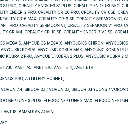
3 S1 PRO, CREALITY ENDER-3 S1 PLUS, CREALITY ENDER-3 NEO, CR
ITY ENDER-2 PRO, CREALITY CR-20 PRO, CREALITY CR-6SE, CREA
REALITY CR-6 MAX, CREALITY CR-6 SE, CREALITY SERMOON D1, C
MART PRO, CREALITY SERMOON V1, CREALITY SERMOON V1 PRO, 
TY CR-M4, CREALITY CR-10 SE, CREALITY ENDER-3 V3 SE, CREALI
ICS MEGA S, ANYCUBICS MEGA X, ANYCUBICS CHIRON, ANYCUBIC
 ANYCUBIC KOBRA, ANYCUBIC KOBRA MAX, ANYCUBIC KOBRA PLU
IC KOBRA 2 PRO, ANYCUBIC KOBRA 2 PLUS, ANYCUBIC KOBRA 2 
ET A10, ANET A5, ANET E16, ANET E14, ANET ET4
 GENIUS PRO, ARTILLERY HORNET,
 VORON 2.4, SIBOOR 0.1 / VORON 0.1, SIBOOR 0.1 YUONG / VORON 
GOO NEPTUNE 3 PLUS, ELEGOO NEPTUNE 3 MAX, ELEGOO NEPTUN
AB P1S, BAMBULAB A1 MINI,
M5C,