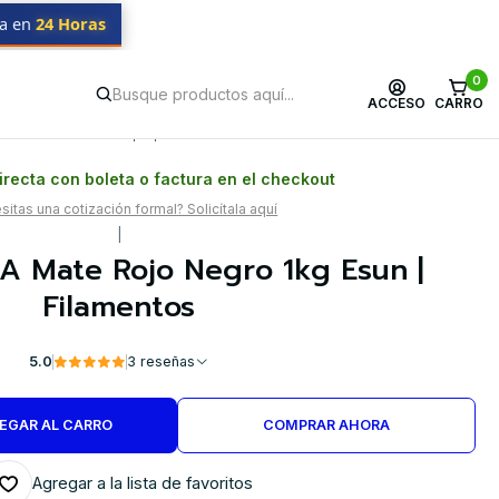
da en
24 Horas
0
ACCESO
CARRO
Postventa propia
Garantía en Chile
recta con boleta o factura en el checkout
itas una cotización formal? Solicítala aquí
|
A Mate Rojo Negro 1kg Esun |
Filamentos
5.0
3 reseñas
EGAR AL CARRO
COMPRAR AHORA
Agregar a la lista de favoritos