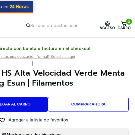
da en
24 Horas
 Filamentos
0
ACCESO
CARRO
Postventa propia
Garantía en Chile
recta con boleta o factura en el checkout
itas una cotización formal? Solicítala aquí
|
 HS Alta Velocidad Verde Menta
g Esun | Filamentos
EGAR AL CARRO
COMPRAR AHORA
Agregar a la lista de favoritos
Mostrar stock de ubicaciones