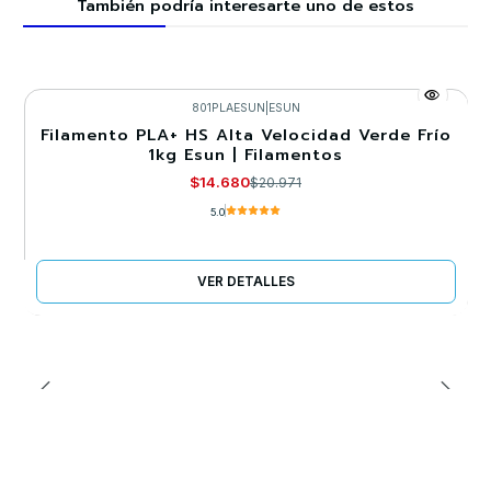
También podría interesarte uno de estos
801PLAESUN
|
ESUN
Filamento PLA+ HS Alta Velocidad Verde Frío
-30%
1kg Esun | Filamentos
Agotado
$14.680
$20.971
5.0
VER DETALLES