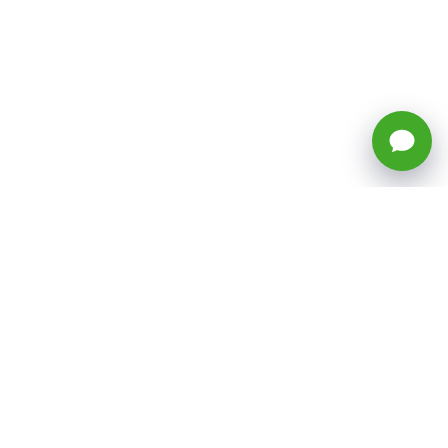
🕒 Horario: Lunes a Viernes, 8:45 a
17:50 hrs (continuado)
Estacionamientos Disponibles
Síguenos
CATEGORÍAS
Inicio
ventas@todotoner.cl