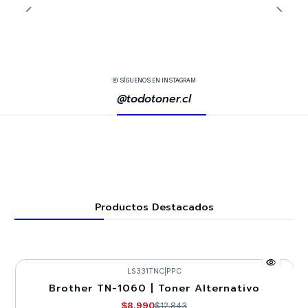
SÍGUENOS EN INSTAGRAM
@todotoner.cl
Productos Destacados
LS331TNC
|
PPC
Brother TN-1060 | Toner Alternativo
-30%
$8.990
$12.843