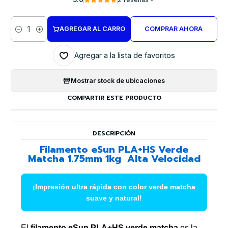
AGREGAR AL CARRO
COMPRAR AHORA
Cantidad
Agregar a la lista de favoritos
Mostrar stock de ubicaciones
COMPARTIR ESTE PRODUCTO
DESCRIPCIÓN
Filamento eSun PLA+HS Verde
Matcha 1.75mm 1kg  Alta Velocidad
¡Impresión ultra rápida con color verde matcha
suave y natural!
El
filamento eSun PLA+HS verde matcha
es la