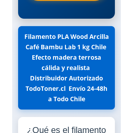
Filamento PLA Wood Arcilla
Café Bambu Lab 1 kg Chile 
Efecto madera terrosa
cálida y realista 
Distribuidor Autorizado
TodoToner.cl  Envío 24-48h
a Todo Chile
¿Qué es el filamento