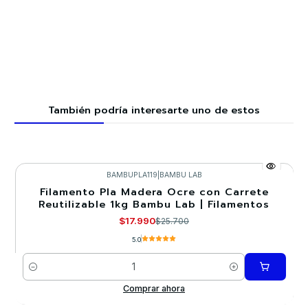
También podría interesarte uno de estos
BAMBUPLA119
|
BAMBU LAB
Filamento Pla Madera Ocre con Carrete
-30%
Reutilizable 1kg Bambu Lab | Filamentos
$17.990
$25.700
5.0
Cantidad
Comprar ahora