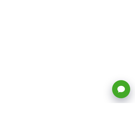
🕒 Horario: Lunes a Viernes, 8:45 a
17:50 hrs (continuado)