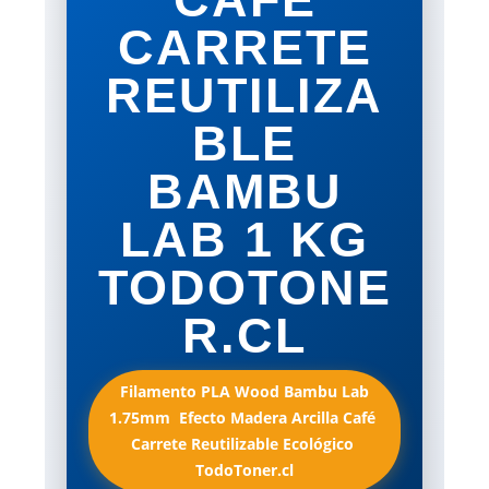
CARRETE
REUTILIZA
BLE
BAMBU
LAB 1 KG
TODOTONE
R.CL
Filamento PLA Wood Bambu Lab
1.75mm  Efecto Madera Arcilla Café 
Carrete Reutilizable Ecológico 
TodoToner.cl