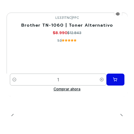
LS331TNC
|
PPC
Brother TN-1060 | Toner Alternativo
-30%
$8.990
$12.843
5.0
Cantidad
Comprar ahora