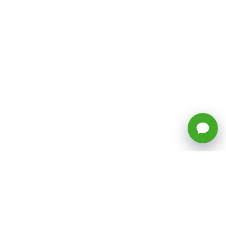
🕒 Horario: Lunes a Viernes, 8:45 a
17:50 hrs (continuado)
Estacionamientos Disponibles
Síguenos