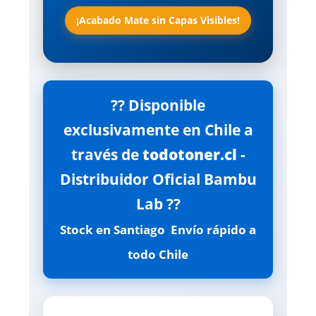
¡Acabado Mate sin Capas Visibles!
?? Disponible
exclusivamente en Chile a
través de
todotoner.cl
-
Distribuidor Oficial Bambu
Lab ??
Stock en Santiago  Envío rápido a
todo Chile