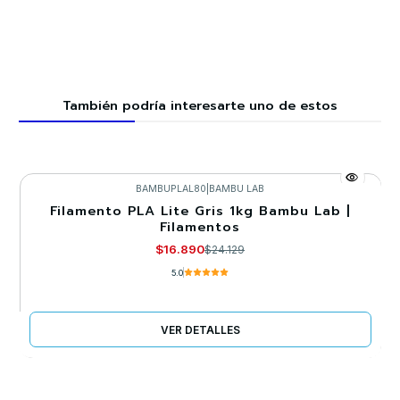
También podría interesarte uno de estos
BAMBUPLAL80
|
BAMBU LAB
Filamento PLA Lite Gris 1kg Bambu Lab |
-30%
Filamentos
Agotado
$16.890
$24.129
5.0
VER DETALLES