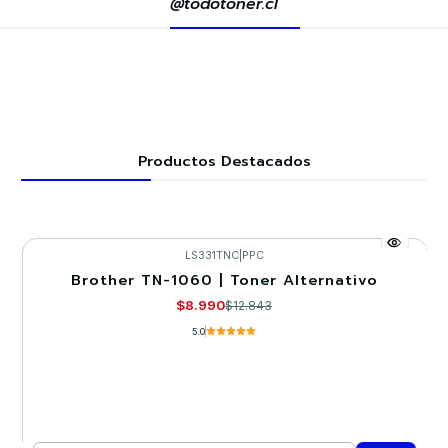
@todotoner.cl
Productos Destacados
LS331TNC
|
PPC
Brother TN-1060 | Toner Alternativo
-30%
$8.990
$12.843
5.0