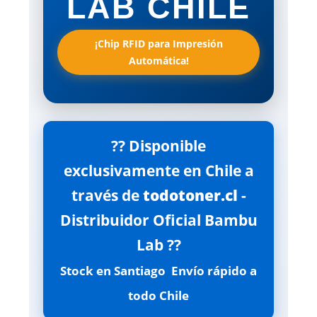
LAB CHILE
¡Chip RFID para Impresión
Automática!
?? Disponible
exclusivamente en Chile a
través de
todotoner.cl
-
Distribuidor Oficial Bambu
Lab ??
Stock en Santiago  Envío rápido a
todo Chile