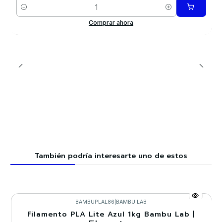
Cantidad
Comprar ahora
También podría interesarte uno de estos
BAMBUPLAL86
|
BAMBU LAB
Filamento PLA Lite Azul 1kg Bambu Lab |
-30%