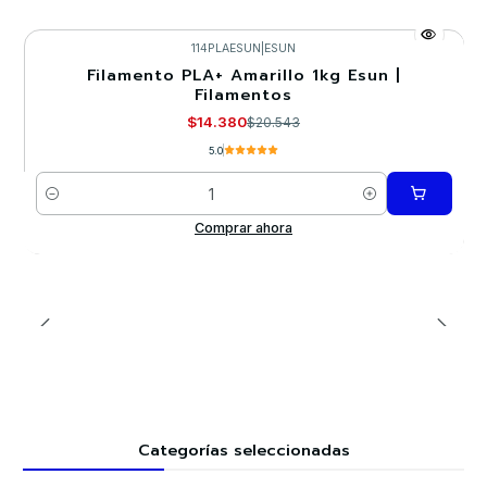
114PLAESUN
|
ESUN
Filamento PLA+ Amarillo 1kg Esun |
-30%
Filamentos
$14.380
$20.543
5.0
Cantidad
Comprar ahora
Categorías seleccionadas