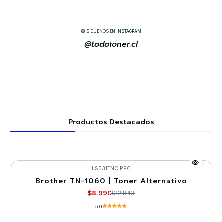
SÍGUENOS EN INSTAGRAM
@todotoner.cl
Productos Destacados
LS331TNC
|
PPC
Brother TN-1060 | Toner Alternativo
-30%
$8.990
$12.843
5.0