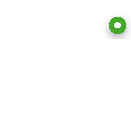
🕒 Horario: Lunes a Viernes, 8:45 a
17:50 hrs (continuado)
Estacionamientos Disponibles
Síguenos
CATEGORÍAS
Inicio
ventas@todotoner.cl
Teléfono +56226958460
Términos y Condiciones
¿Quiénes somos?