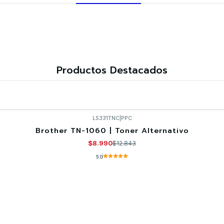
Productos Destacados
LS331TNC
|
PPC
Brother TN-1060 | Toner Alternativo
$8.990
$12.843
5.0