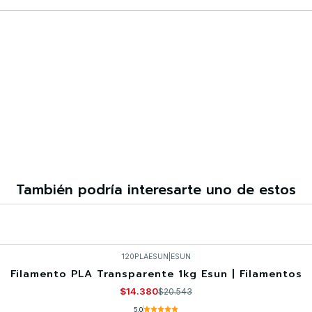
Comprar ahora
También podría interesarte uno de estos
120PLAESUN
|
ESUN
Filamento PLA Transparente 1kg Esun | Filamentos
$14.380
$20.543
5.0