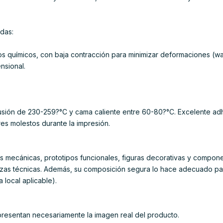
das:
os químicos, con baja contracción para minimizar deformaciones (war
nsional.
sión de 230-259?°C y cama caliente entre 60-80?°C. Excelente adh
es molestos durante la impresión.
as mecánicas, prototipos funcionales, figuras decorativas y compon
zas técnicas. Además, su composición segura lo hace adecuado pa
a local aplicable).
presentan necesariamente la imagen real del producto.