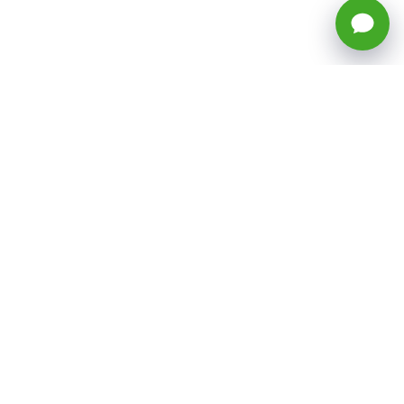
🕒 Horario: Lunes a Viernes, 8:45 a
17:50 hrs (continuado)
Estacionamientos Disponibles
Síguenos
CATEGORÍAS
Inicio
ventas@todotoner.cl
Teléfono +56226958460
Términos y Condiciones
¿Quiénes somos?
Condiciones de Despacho y Devolución
Preguntas Frecuentes
Políticas de Privacidad