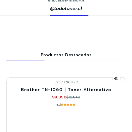
SÍGUENOS EN INSTAGRAM
@todotoner.cl
Productos Destacados
LS331TNC
|
PPC
Brother TN-1060 | Toner Alternativo
-30%
$8.990
$12.843
5.0