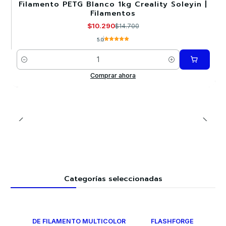
Filamento PETG Blanco 1kg Creality Soleyin |
-30%
Filamentos
$10.290
$14.700
5.0
Cantidad
Comprar ahora
Categorías seleccionadas
DE FILAMENTO MULTICOLOR
FLASHFORGE