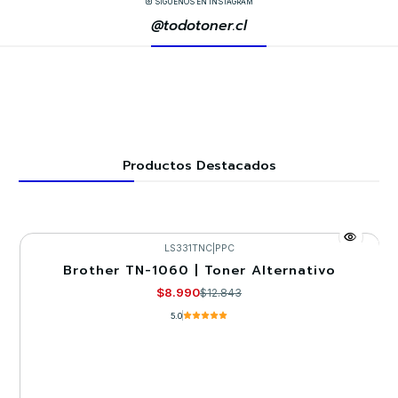
SÍGUENOS EN INSTAGRAM
@todotoner.cl
Productos Destacados
LS331TNC
|
PPC
Brother TN-1060 | Toner Alternativo
-30%
$8.990
$12.843
5.0