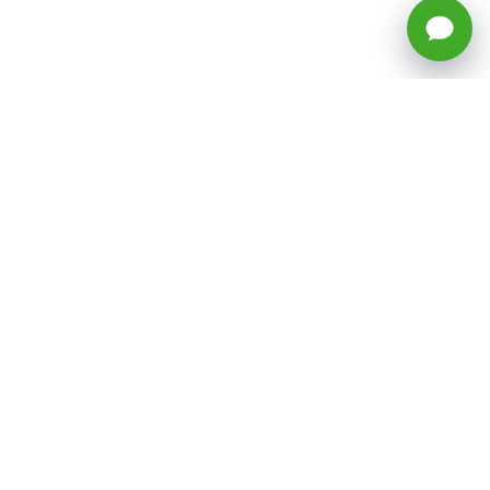
🕒 Horario: Lunes a Viernes, 8:45 a
17:50 hrs (continuado)
Estacionamientos Disponibles
Síguenos
CATEGORÍAS
Inicio
ventas@todotoner.cl
Teléfono +56226958460
Términos y Condiciones
¿Quiénes somos?
Condiciones de Despacho y Devolución
Preguntas Frecuentes
Políticas de Privacidad