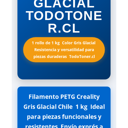
GLACIAL
TODOTONE
R.CL
1 rollo de 1 kg  Color Gris Glacial 
Resistencia y versatilidad para
piezas duraderas  TodoToner.cl
Filamento PETG Creality
Gris Glacial Chile  1 kg  Ideal
para piezas funcionales y
resistentes  Envío exprés a