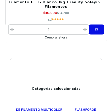
Filamento PETG Blanco 1kg Creality Soleyin |
-30%
Filamentos
$10.290
$14.700
5.0
Cantidad
Comprar ahora
Categorías seleccionadas
DE FILAMENTO MULTICOLOR
FLASHFORGE