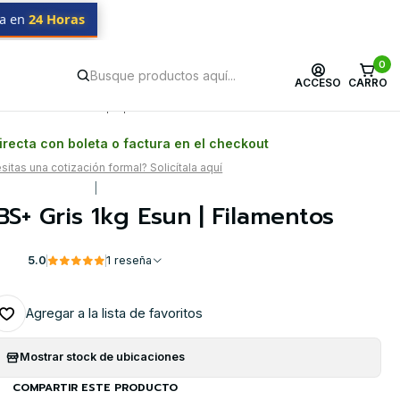
da en
24 Horas
0
ACCESO
CARRO
Postventa propia
Garantía en Chile
recta con boleta o factura en el checkout
itas una cotización formal? Solicítala aquí
|
S+ Gris 1kg Esun | Filamentos
5.0
1 reseña
Agregar a la lista de favoritos
Mostrar stock de ubicaciones
COMPARTIR ESTE PRODUCTO