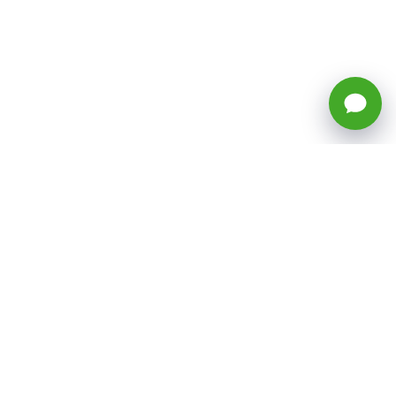
🕒 Horario: Lunes a Viernes, 8:45 a
17:50 hrs (continuado)
Estacionamientos Disponibles
Síguenos
CATEGORÍAS
Inicio
ventas@todotoner.cl
Teléfono +56226958460
Términos y Condiciones