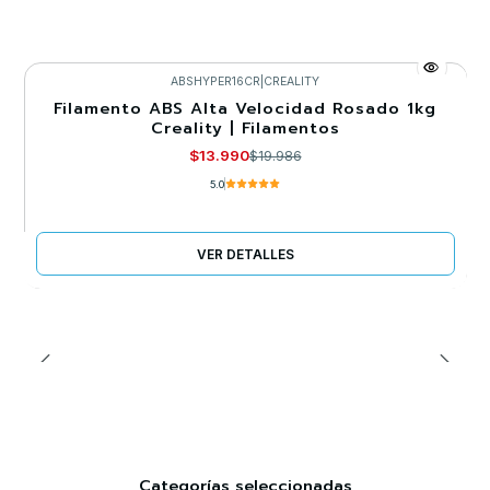
ABSHYPER16CR
|
CREALITY
Filamento ABS Alta Velocidad Rosado 1kg
-30%
Creality | Filamentos
Agotado
$13.990
$19.986
5.0
VER DETALLES
Categorías seleccionadas