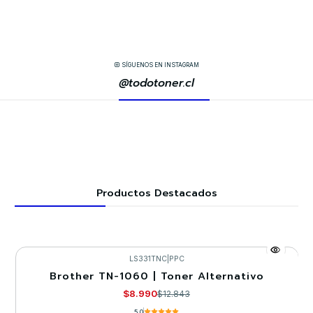
SÍGUENOS EN INSTAGRAM
@todotoner.cl
Productos Destacados
LS331TNC
|
PPC
Brother TN-1060 | Toner Alternativo
-30%
$8.990
$12.843
5.0