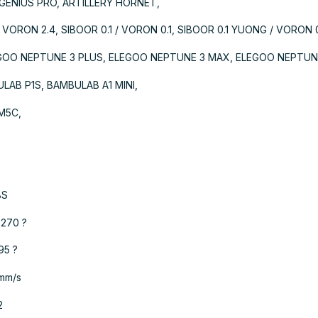
 GENIUS PRO, ARTILLERY HORNET,
 VORON 2.4, SIBOOR 0.1 / VORON 0.1, SIBOOR 0.1 YUONG / VORON 
GOO NEPTUNE 3 PLUS, ELEGOO NEPTUNE 3 MAX, ELEGOO NEPTUN
AB P1S, BAMBULAB A1 MINI,
M5C,
BS
-270 ?
95 ?
 mm/s
2