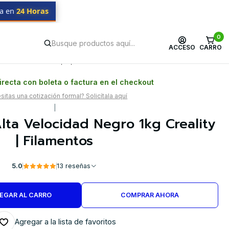
da en
24 Horas
mentos
0
ACCESO
CARRO
Postventa propia
Garantía en Chile
recta con boleta o factura en el checkout
itas una cotización formal? Solicítala aquí
|
lta Velocidad Negro 1kg Creality
| Filamentos
5.0
13 reseñas
EGAR AL CARRO
COMPRAR AHORA
Agregar a la lista de favoritos