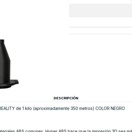
DESCRIPCIÓN
REALITY de 1 kilo (aproximadamente 350 metros) COLOR NEGRO
materiales ABS comunes, Hyper ABS hace que la impresión 3D sea más