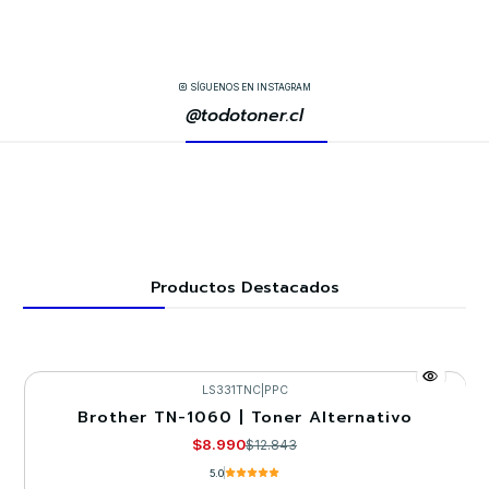
SÍGUENOS EN INSTAGRAM
@todotoner.cl
Productos Destacados
LS331TNC
|
PPC
Brother TN-1060 | Toner Alternativo
-30%
$8.990
$12.843
5.0