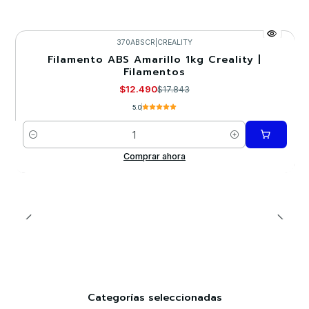
370ABSCR
|
CREALITY
Filamento ABS Amarillo 1kg Creality |
-30%
Filamentos
$12.490
$17.843
5.0
Cantidad
Comprar ahora
Categorías seleccionadas