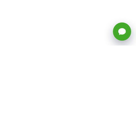
🕒 Horario: Lunes a Viernes, 8:45 a
17:50 hrs (continuado)
Estacionamientos Disponibles
Síguenos
CATEGORÍAS
Inicio
ventas@todotoner.cl
Teléfono +56226958460
Términos y Condiciones