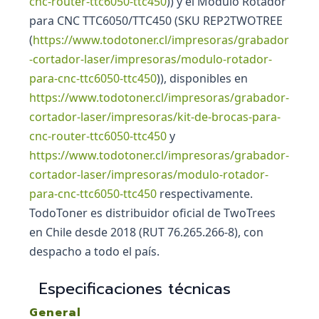
cnc-router-ttc6050-ttc450
)) y el Módulo Rotador
para CNC TTC6050/TTC450 (SKU REP2TWOTREE
(
https://www.todotoner.cl/impresoras/grabador
-cortador-laser/impresoras/modulo-rotador-
para-cnc-ttc6050-ttc450
)), disponibles en
https://www.todotoner.cl/impresoras/grabador-
cortador-laser/impresoras/kit-de-brocas-para-
cnc-router-ttc6050-ttc450
y
https://www.todotoner.cl/impresoras/grabador-
cortador-laser/impresoras/modulo-rotador-
para-cnc-ttc6050-ttc450
respectivamente.
TodoToner es distribuidor oficial de TwoTrees
en Chile desde 2018 (RUT 76.265.266-8), con
despacho a todo el país.
Especificaciones técnicas
General