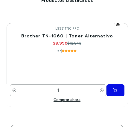
Productos Destacados
LS331TNC
|
PPC
Brother TN-1060 | Toner Alternativo
-30%
$8.990
$12.843
5.0
Cantidad
Comprar ahora