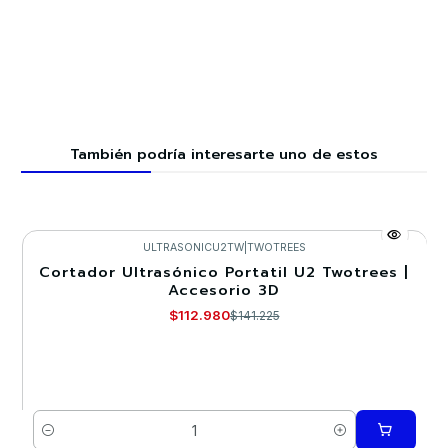
También podría interesarte uno de estos
ULTRASONICU2TW
|
TWOTREES
Cortador Ultrasónico Portatil U2 Twotrees |
-20%
Accesorio 3D
$112.980
$141.225
Cantidad