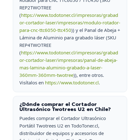
Rotador para CNC TTC6050 / TTC450 (SKU
REP2TWOTREE
(
https://www.todotoner.cl/impresoras/grabad
or-cortador-laser/impresoras/modulo-rotador-
para-cnc-ttc6050-ttc450
)) y el Panal de Abeja +
Lámina de Aluminio para grabado láser (SKU
REP4TWOTREE
(
https://www.todotoner.cl/impresoras/grabad
or-cortador-laser/impresoras/panal-de-abeja-
mas-lamina-aluminio-grabado-a-laser-
360mm-360mm-twotree
)), entre otros.
Visítalos en
https://www.todotoner.cl
.
¿Dónde comprar el Cortador
Ultrasónico Twotrees U2 en Chile?
Puedes comprar el Cortador Ultrasónico
Portátil Twotrees U2 en TodoToner.cl,
distribuidor de equipos y accesorios de