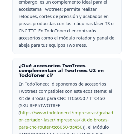
embargo, es un complemento ideal para el
ecosistema Twotrees: permite realizar
retoques, cortes de precisión y acabados en
piezas producidas con las máquinas láser TS o
CNC TTC. En TodoToner.cl encontrarás
accesorios como el módulo rotador y panal de
abeja para tus equipos TwoTrees.
¿Qué accesorios TwoTrees
complementan al Twotrees U2 en
TodoToner.cl?
En TodoToner.cl disponemos de accesorios
Twotrees compatibles con este ecosistema: el
Kit de Brocas para CNC TTC6050 / TTC450
(SKU REP5TWOTREE
(
https://www.todotoner.cl/impresoras/grabad
or-cortador-laser/impresoras/kit-de-brocas-
para-cnc-router-ttc6050-ttc450
)), el Módulo