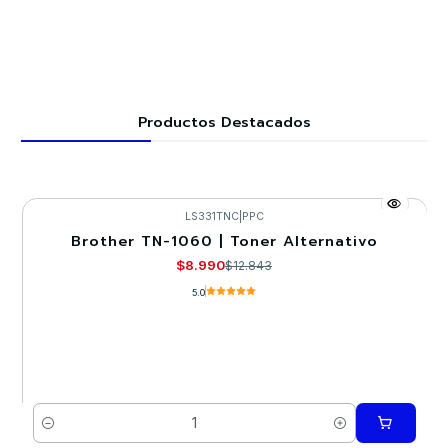
Productos Destacados
LS331TNC
|
PPC
Brother TN-1060 | Toner Alternativo
-30%
$8.990
$12.843
5.0
Cantidad