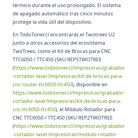
térmico durante el uso prolongado. El sistema
de apagado automático tras cinco minutos
protege la vida útil del dispositivo.
En TodoToner.cl encontrarás el Twotrees U2
junto a otros accesorios del ecosistema
TwoTrees, como el Kit de Brocas para CNC
TTC6050 / TTC450 (SKU REP5TWOTREE
(
https://www.todotoner.cl/impresoras/grabador
-cortador-laser/impresoras/kit-de-brocas-para-
cnc-router-ttc6050-ttc450
), disponible en
https://www.todotoner.cl/impresoras/grabador-
cortador-laser/impresoras/kit-de-brocas-para-
cnc-ttc6050-ttc450
), el Módulo Rotador para
CNC TTC6050 / TTC450 (SKU REP2TWOTREE
(
https://www.todotoner.cl/impresoras/grabador
-cortador-laser/impresoras/modulo-rotador-