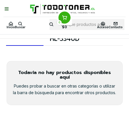
Puedes Elegir: Comprar en
Tienda
·
Despacho
a Todo Chile · Retiro en
Tienda en
24 Horas
0
Inicio
Toner y tambor
Tambor Original
BROTHER
$0
Inicio
Buscar
Acceso
Contacto
Equipos BROTHER
HL-5340D
HL-5340D
Todavía no hay productos disponibles
aquí
Puedes probar a buscar en otras categorías o utilizar
la barra de búsqueda para encontrar otros productos.