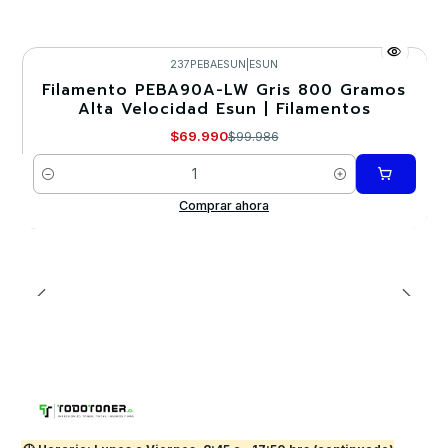
237PEBAESUN
|
ESUN
Filamento PEBA90A-LW Gris 800 Gramos
-30%
Alta Velocidad Esun | Filamentos
$69.990
$99.986
Cantidad
Comprar ahora