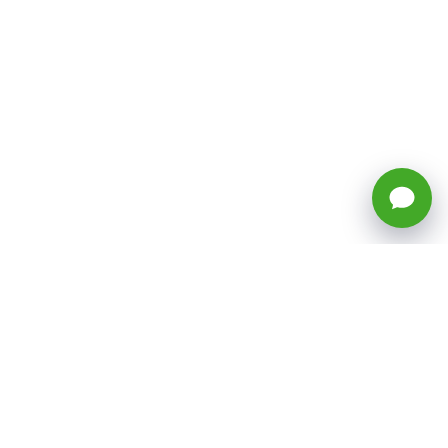
🕒 Horario: Lunes a Viernes, 8:45 a
17:50 hrs (continuado)
Estacionamientos Disponibles
Síguenos
CATEGORÍAS