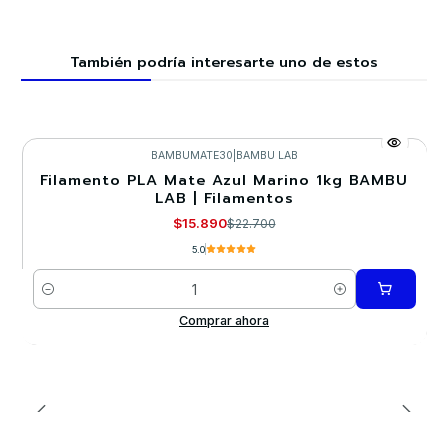
También podría interesarte uno de estos
BAMBUMATE30
|
BAMBU LAB
Filamento PLA Mate Azul Marino 1kg BAMBU
-30%
LAB | Filamentos
$15.890
$22.700
5.0
Cantidad
Comprar ahora