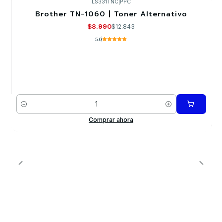
LS331TNC
|
PPC
Brother TN-1060 | Toner Alternativo
-30%
$8.990
$12.843
5.0
Cantidad
Comprar ahora