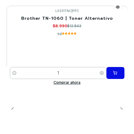
LS331TNC
|
PPC
Brother TN-1060 | Toner Alternativo
-30%
$8.990
$12.843
5.0
Cantidad
Comprar ahora