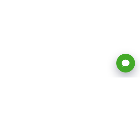
🕒 Horario: Lunes a Viernes, 8:45 a
17:50 hrs (continuado)
Estacionamientos Disponibles
Síguenos
CATEGORÍAS