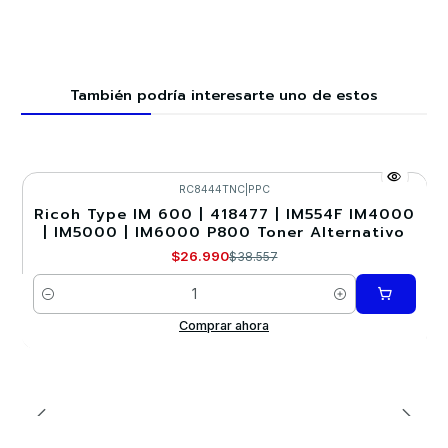
También podría interesarte uno de estos
RC8444TNC
|
PPC
Ricoh Type IM 600 | 418477 | IM554F IM4000
-30%
| IM5000 | IM6000 P800 Toner Alternativo
$26.990
$38.557
Cantidad
Comprar ahora