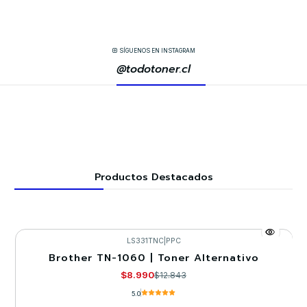
SÍGUENOS EN INSTAGRAM
@todotoner.cl
Productos Destacados
LS331TNC
|
PPC
Brother TN-1060 | Toner Alternativo
-30%
$8.990
$12.843
5.0