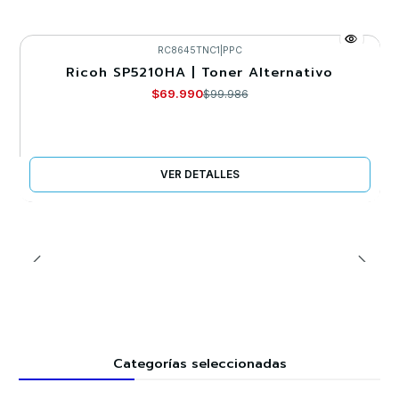
RC8645TNC1
|
PPC
Ricoh SP5210HA | Toner Alternativo
-30%
$69.990
$99.986
Agotado
VER DETALLES
Categorías seleccionadas