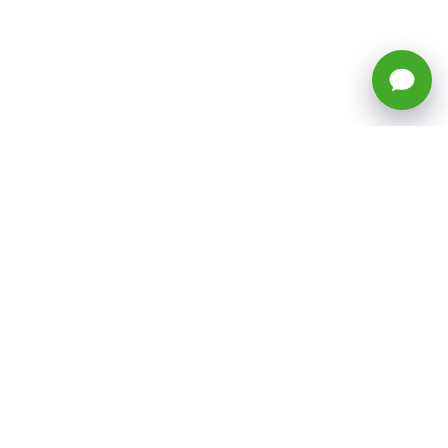
🕒 Horario: Lunes a Viernes, 8:45 a
17:50 hrs (continuado)
Estacionamientos Disponibles
Síguenos
CATEGORÍAS
Inicio
ventas@todotoner.cl
Teléfono +56226958460
Términos y Condiciones
¿Quiénes somos?