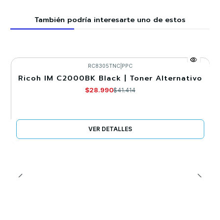
También podría interesarte uno de estos
RC8305TNC
|
PPC
Ricoh IM C2000BK Black | Toner Alternativo
-30%
$28.990
$41.414
Agotado
VER DETALLES