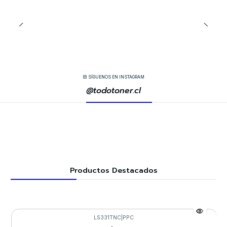
SÍGUENOS EN INSTAGRAM
@todotoner.cl
Productos Destacados
LS331TNC
|
PPC