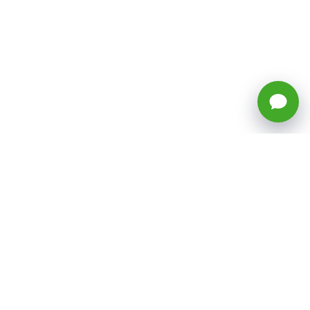
🕒 Horario: Lunes a Viernes, 8:45 a
17:50 hrs (continuado)
Estacionamientos Disponibles
Síguenos
CATEGORÍAS
Inicio
ventas@todotoner.cl