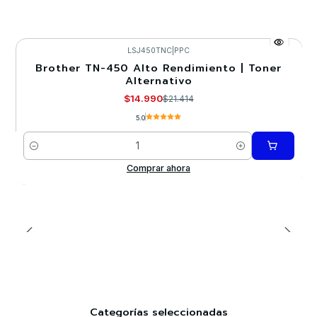
LSJ450TNC
|
PPC
Brother TN-450 Alto Rendimiento | Toner
-30%
Alternativo
$14.990
$21.414
5.0
Cantidad
Comprar ahora
Categorías seleccionadas