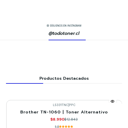
SÍGUENOS EN INSTAGRAM
@todotoner.cl
Productos Destacados
LS331TNC
|
PPC
Brother TN-1060 | Toner Alternativo
-30%
$8.990
$12.843
5.0