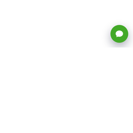
🕒 Horario: Lunes a Viernes, 8:45 a
17:50 hrs (continuado)
Estacionamientos Disponibles
Síguenos
CATEGORÍAS
Inicio
ventas@todotoner.cl
Teléfono +56226958460
Términos y Condiciones