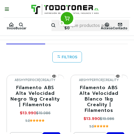
Puedes Elegir: Comprar en
Tienda
·
Despacho
a Todo Chile · Retiro en
Tienda en
24 Horas
0
Inicio
CBD 32
$0
Inicio
Buscar
Acceso
Contacto
CBD 32
FILTROS
ABSHYPER10CR
|
CREALITY
ABSHYPER11CR
|
CREALITY
Filamento ABS
Filamento ABS
-30%
-30%
Alta Velocidad
Alta Velocidad
Negro 1kg Creality
Blanco 1kg
| Filamentos
Creality |
Filamentos
$13.990
$19.986
$13.990
$19.986
5.0
5.0