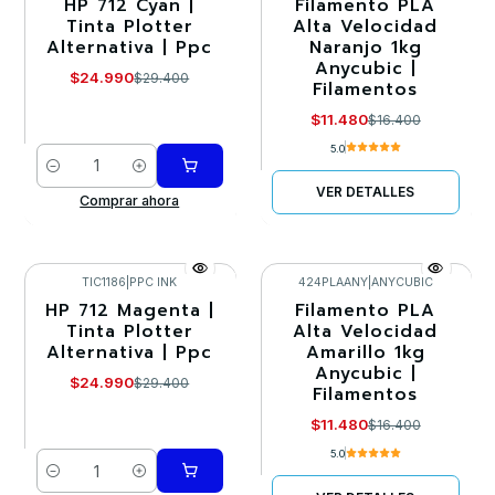
HP 712 Cyan |
Filamento PLA
-15%
-30%
Tinta Plotter
Alta Velocidad
Alternativa | Ppc
Naranjo 1kg
Agotado
Anycubic |
$24.990
$29.400
Filamentos
$11.480
$16.400
5.0
Cantidad
VER DETALLES
Comprar ahora
TIC1186
|
PPC INK
424PLAANY
|
ANYCUBIC
HP 712 Magenta |
Filamento PLA
-15%
-30%
Tinta Plotter
Alta Velocidad
Alternativa | Ppc
Amarillo 1kg
Agotado
Anycubic |
$24.990
$29.400
Filamentos
$11.480
$16.400
5.0
Cantidad