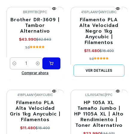
BR3111TBC
|
PPC
416PLAANY
|
ANYCUBIC
Brother DR-3609 |
Filamento PLA
-30%
-30%
Tambor
Alta Velocidad
Alternativo
Negro 1kg
Agotado
Anycubic |
$43.990
$62.843
Filamentos
5.0
$11.480
$16.400
5.0
Cantidad
VER DETALLES
Comprar ahora
418PLAANY
|
ANYCUBIC
LSJ105ATNC
|
PPC
Filamento PLA
HP 105A XL
-30%
-30%
Alta Velocidad
Tamaño Jumbo |
Gris 1kg Anycubic |
HP 1105A XL | Alto
Filamentos
Rendimiento |
Toner Alternativo
$11.480
$16.400
$23.990
$34.271