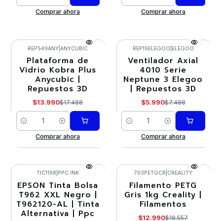
Cantidad
Cantidad
Comprar ahora
Comprar ahora
REP549ANY
|
ANYCUBIC
REP19ELEGOO
|
ELEGOO
Plataforma de
Ventilador Axial
-20%
-20%
Vidrio Kobra Plus
4010 Serie
Anycubic |
Neptune 3 Elegoo
Repuestos 3D
| Repuestos 3D
$13.990
$5.990
$17.488
$7.488
Cantidad
Cantidad
Comprar ahora
Comprar ahora
TIC1198
|
PPC INK
703PETGCR
|
CREALITY
EPSON Tinta Bolsa
Filamento PETG
-15%
-30%
T962 XXL Negro |
Gris 1kg Creality |
T962120-AL | Tinta
Filamentos
Agotado
Alternativa | Ppc
$12.990
$18.557