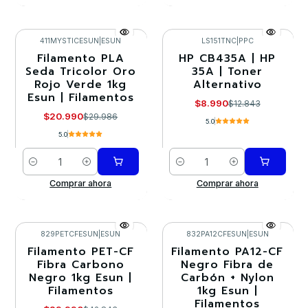
411MYSTICESUN
|
ESUN
LS151TNC
|
PPC
Filamento PLA
HP CB435A | HP
-30%
-30%
Seda Tricolor Oro
35A | Toner
Rojo Verde 1kg
Alternativo
Esun | Filamentos
$8.990
$12.843
$20.990
$29.986
5.0
5.0
Cantidad
Cantidad
Comprar ahora
Comprar ahora
829PETCFESUN
|
ESUN
832PA12CFESUN
|
ESUN
Filamento PET-CF
Filamento PA12-CF
-30%
-30%
Fibra Carbono
Negro Fibra de
Negro 1kg Esun |
Carbón + Nylon
Agotado
Filamentos
1kg Esun |
Filamentos