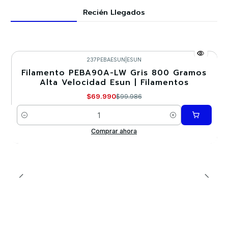
Recién Llegados
237PEBAESUN
|
ESUN
Filamento PEBA90A-LW Gris 800 Gramos
-30%
Alta Velocidad Esun | Filamentos
$69.990
$99.986
Cantidad
Comprar ahora