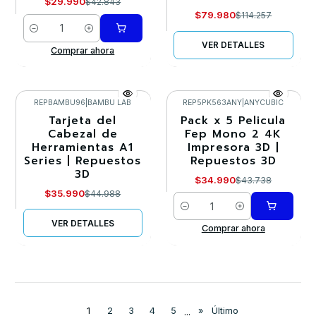
$29.990
$42.843
$79.980
$114.257
Cantidad
VER DETALLES
Comprar ahora
REPBAMBU96
|
BAMBU LAB
REP5PK563ANY
|
ANYCUBIC
Tarjeta del
Pack x 5 Pelicula
-20%
-20%
Cabezal de
Fep Mono 2 4K
Herramientas A1
Impresora 3D |
Agotado
Series | Repuestos
Repuestos 3D
3D
$34.990
$43.738
$35.990
$44.988
Cantidad
VER DETALLES
Comprar ahora
1
2
3
4
5
...
»
Último