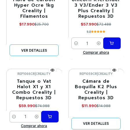
Hyper Ocre 1kg
3 V3/Ender 3 V3
No disponible
Creality |
Plus Creality |
Filamentos
Repuestos 3D
$17.990
$57.990
$25.700
$72.488
5.0
Cantidad
VER DETALLES
Comprar ahora
REP1066CR
|
CREALITY
REP1059CR
|
CREALITY
Tanque o Vat
Cámara de
-20%
-20%
Halot X1 y X1
Boquilla K2 Plus
Combo Creality |
Creality |
Agotado
Repuestos 3D
Repuestos 3D
$59.990
$11.990
$74.988
$14.988
Cantidad
VER DETALLES
Comprar ahora