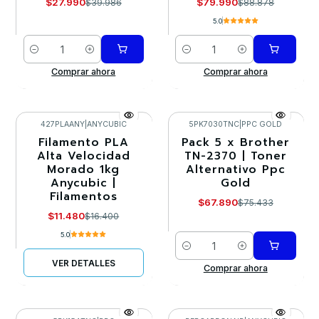
$27.990
$79.990
$39.986
$88.878
5.0
Cantidad
Cantidad
Comprar ahora
Comprar ahora
427PLAANY
|
ANYCUBIC
5PK7030TNC
|
PPC GOLD
Filamento PLA
Pack 5 x Brother
-30%
-10%
Alta Velocidad
TN-2370 | Toner
Morado 1kg
Alternativo Ppc
Agotado
Anycubic |
Gold
Filamentos
$67.890
$75.433
$11.480
$16.400
5.0
Cantidad
VER DETALLES
Comprar ahora