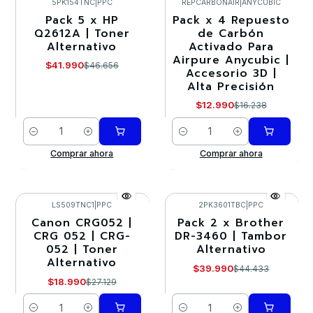
5PK154TNC
|
PPC
REPCARBONAIR
|
ANYCUBIC
Pack 5 x HP
Pack x 4 Repuesto
-10%
-20%
Q2612A | Toner
de Carbón
Alternativo
Activado Para
Airpure Anycubic |
$41.990
$46.656
Accesorio 3D |
Alta Precisión
$12.990
$16.238
Cantidad
Cantidad
Comprar ahora
Comprar ahora
LS509TNC1
|
PPC
2PK3601TBC
|
PPC
Canon CRG052 |
Pack 2 x Brother
-30%
-10%
CRG 052 | CRG-
DR-3460 | Tambor
052 | Toner
Alternativo
Alternativo
$39.990
$44.433
$18.990
$27.129