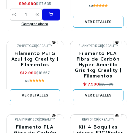
$99.990
$117.635
5.0
Cantidad
VER DETALLES
Comprar ahora
704PETGCR
|
CREALITY
PLAHYPER17CR
|
CREALITY
Filamento PETG
Filamento PLA
-30%
-30%
Azul 1kg Creality |
Fibra de Carbón
Filamentos
Hyper Amarillo
Agotado
No disponible
Gris 1kg Creality |
$12.990
$18.557
Filamentos
5.0
$17.990
$25.700
VER DETALLES
VER DETALLES
PLAHYPER18CR
|
CREALITY
REP704CR
|
CREALITY
Filamento PLA
Kit 4 Boquillas
-30%
-20%
Fibra de Carbón
Unicorn K1C/Ender