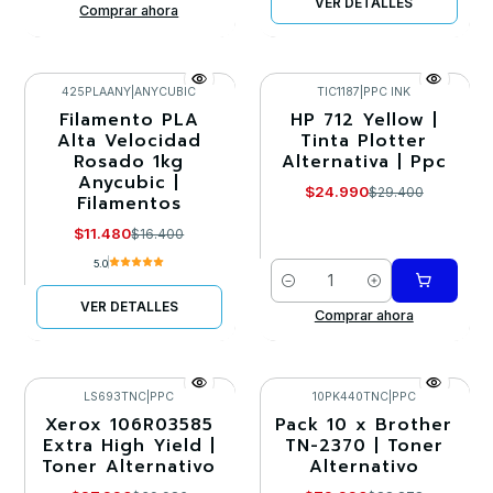
VER DETALLES
Comprar ahora
425PLAANY
|
ANYCUBIC
TIC1187
|
PPC INK
Filamento PLA
HP 712 Yellow |
-30%
-15%
Alta Velocidad
Tinta Plotter
Rosado 1kg
Alternativa | Ppc
Llega el 27/08/2026
Anycubic |
$24.990
$29.400
Filamentos
$11.480
$16.400
5.0
Cantidad
VER DETALLES
Comprar ahora
LS693TNC
|
PPC
10PK440TNC
|
PPC
Xerox 106R03585
Pack 10 x Brother
-30%
-10%
Extra High Yield |
TN-2370 | Toner
Toner Alternativo
Alternativo