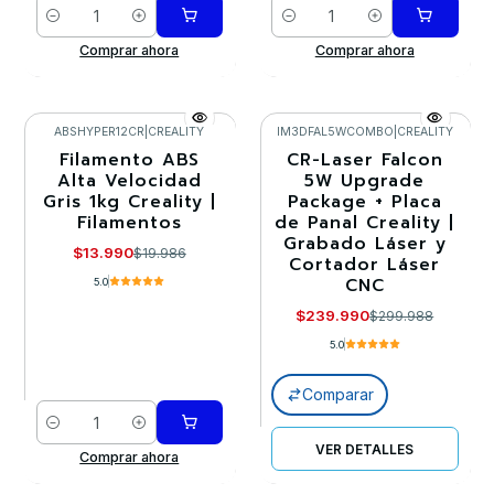
Cantidad
Cantidad
Comprar ahora
Comprar ahora
ABSHYPER12CR
|
CREALITY
IM3DFAL5WCOMBO
|
CREALITY
Filamento ABS
CR-Laser Falcon
-30%
-20%
Alta Velocidad
5W Upgrade
Gris 1kg Creality |
Package + Placa
Llega el 30/08/2026
Filamentos
de Panal Creality |
Grabado Láser y
$13.990
$19.986
Cortador Láser
CNC
5.0
$239.990
$299.988
5.0
Comparar
Cantidad
VER DETALLES
Comprar ahora