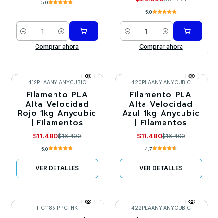
5.0
5.0
Cantidad
Cantidad
Comprar ahora
Comprar ahora
419PLAANY
|
ANYCUBIC
420PLAANY
|
ANYCUBIC
Filamento PLA
Filamento PLA
-30%
-30%
Alta Velocidad
Alta Velocidad
Rojo 1kg Anycubic
Azul 1kg Anycubic
Agotado
Agotado
| Filamentos
| Filamentos
$11.480
$11.480
$16.400
$16.400
5.0
4.7
VER DETALLES
VER DETALLES
TIC1185
|
PPC INK
422PLAANY
|
ANYCUBIC