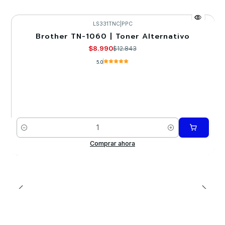
LS331TNC
|
PPC
Brother TN-1060 | Toner Alternativo
-30%
$8.990
$12.843
5.0
Cantidad
Comprar ahora