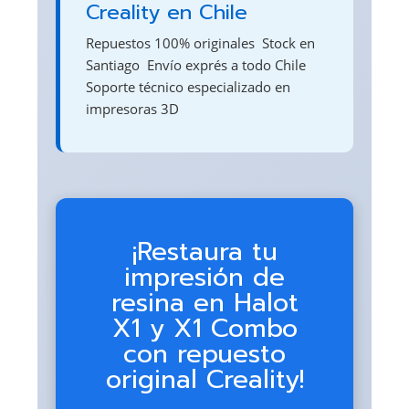
Creality en Chile
Repuestos 100% originales  Stock en
Santiago  Envío exprés a todo Chile 
Soporte técnico especializado en
impresoras 3D
¡Restaura tu
impresión de
resina en Halot
X1 y X1 Combo
con repuesto
original Creality!