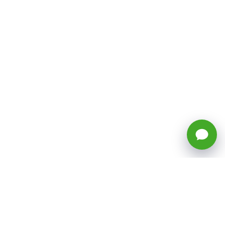
🕒 Horario: Lunes a Viernes, 8:45 a
17:50 hrs (continuado)
Estacionamientos Disponibles