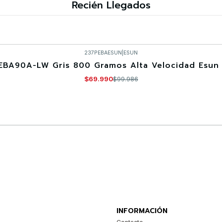
Recién Llegados
237PEBAESUN
|
ESUN
EBA90A-LW Gris 800 Gramos Alta Velocidad Esun 
$69.990
$99.986
Comprar ahora
INFORMACIÓN