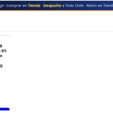
gir: Comprar en
Tienda
·
Despacho
a Todo Chile · Retiro en Tien
BF NOV25 29
28
-85
de
a
0g