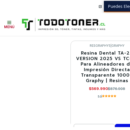
Puedes Ele
Inicio
BF NOV25 29
MENÚ
RESGRAPHY5
|
GRAPHY
Resina Dental TA-
-35%
VERSION 2025 VS TC
Para Alineadores 
Impresión Direct
Transparente 100
Graphy | Resinas
$569.990
$876.908
5.0