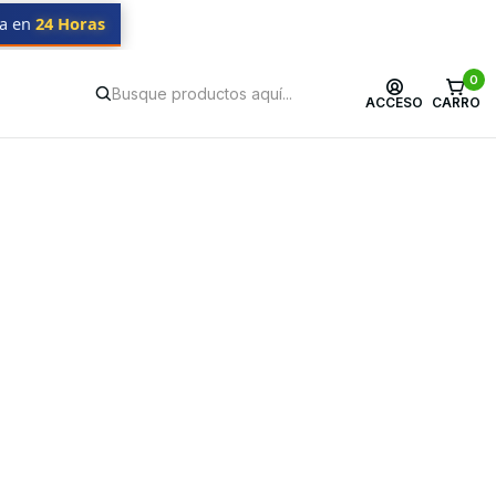
da en
24 Horas
0
ACCESO
CARRO