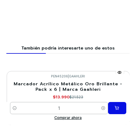
También podría interesarte uno de estos
PEN45206
|
GAAHLERI
Marcador Acrílico Metálico Oro Brillante -
-35%
Pack x 6 | Marca GaahIeri
$13.990
$21.523
Cantidad
Comprar ahora