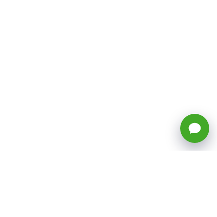
🕒 Horario: Lunes a Viernes, 8:45 a
17:50 hrs (continuado)
Estacionamientos Disponibles