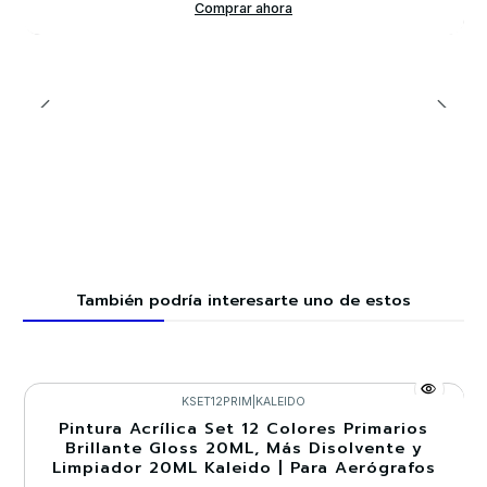
Comprar ahora
También podría interesarte uno de estos
KSET12PRIM
|
KALEIDO
Pintura Acrílica Set 12 Colores Primarios
-35%
Brillante Gloss 20ML, Más Disolvente y
Limpiador 20ML Kaleido | Para Aerógrafos