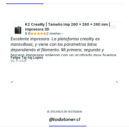
K2 Creality | Tamaño Imp 260 x 260 x 260 mm |
Impresora 3D
5.0
2 reseñas
Excelente impresora. La plataforma creality es
maravillosa, y viene con los parametros listos
dependiendo el filamento. Mi primera, segunda y
tercera impresion salieron con un acabado muy buenos,
Felipe Taj-taj Lopez
sin modificar parametros
05-11-2025
SÍGUENOS EN INSTAGRAM
@todotoner.cl