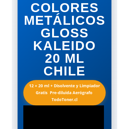
COLORES
METÁLICOS
GLOSS
KALEIDO
20 ML
CHILE
12 × 20 ml + Disolvente y Limpiador
Gratis  Pre-diluida Aerógrafo 
TodoToner.cl