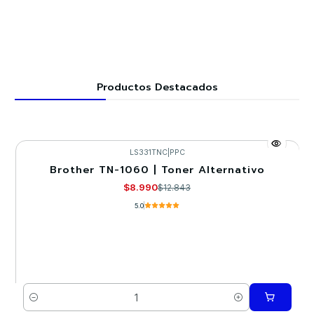
Productos Destacados
LS331TNC
|
PPC
Brother TN-1060 | Toner Alternativo
-30%
$8.990
$12.843
5.0
Cantidad