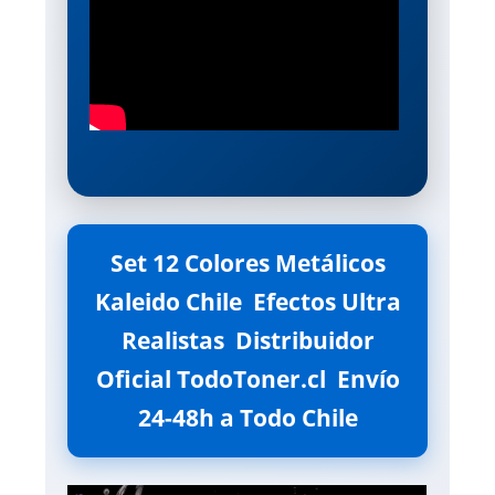
Set 12 Colores Metálicos
Kaleido Chile  Efectos Ultra
Realistas  Distribuidor
Oficial TodoToner.cl  Envío
24-48h a Todo Chile