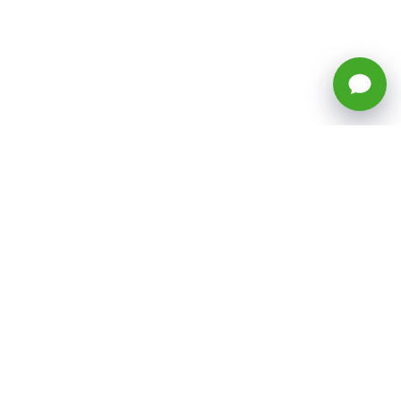
🕒 Horario: Lunes a Viernes, 8:45 a
17:50 hrs (continuado)
Estacionamientos Disponibles
Síguenos
CATEGORÍAS
Inicio
ventas@todotoner.cl
Teléfono +56226958460
Términos y Condiciones
¿Quiénes somos?