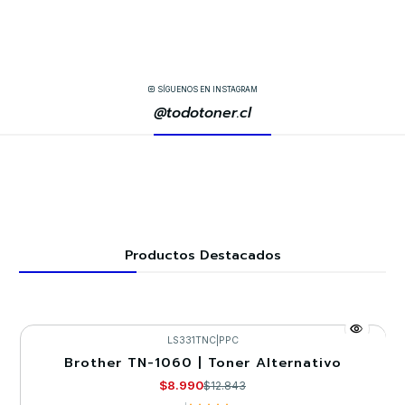
SÍGUENOS EN INSTAGRAM
@todotoner.cl
Productos Destacados
LS331TNC
|
PPC
Brother TN-1060 | Toner Alternativo
-30%
$8.990
$12.843