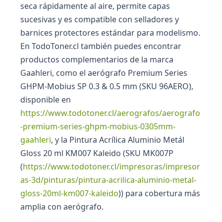
seca rápidamente al aire, permite capas
sucesivas y es compatible con selladores y
barnices protectores estándar para modelismo.
En TodoToner.cl también puedes encontrar
productos complementarios de la marca
Gaahleri, como el aerógrafo Premium Series
GHPM-Mobius SP 0.3 & 0.5 mm (SKU 96AERO),
disponible en
https://www.todotoner.cl/aerografos/aerografo
-premium-series-ghpm-mobius-0305mm-
gaahleri
, y la Pintura Acrílica Aluminio Metál
Gloss 20 ml KM007 Kaleido (SKU MK007P
(
https://www.todotoner.cl/impresoras/impresor
as-3d/pinturas/pintura-acrilica-aluminio-metal-
gloss-20ml-km007-kaleido
)) para cobertura más
amplia con aerógrafo.