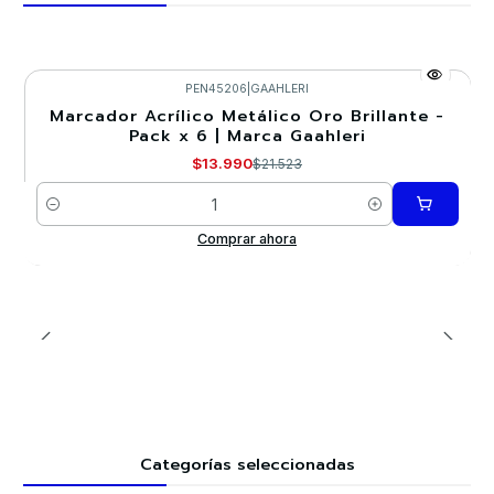
PEN45206
|
GAAHLERI
Marcador Acrílico Metálico Oro Brillante -
-35%
Pack x 6 | Marca GaahIeri
$13.990
$21.523
Cantidad
Comprar ahora
Categorías seleccionadas