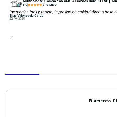
Multicolor A1 Combo con AMS 4 Colores BAMBU LAB | Ta
5.0
91 reseñas
Instalacion facil y rapida, impresion de calidad directo de la c
Elias Valenzuela Cerda
22-10-2025
Filamento P
-30%