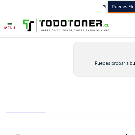
Puedes Ele
Inicio
0056022408964
MENÚ
Puedes probar a bus