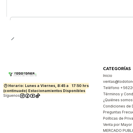
Cantidad
CATEGORÍAS
Inicio
ventas@todotone
🕒 Horario: Lunes a Viernes, 8:45 a
17:50 hrs
Teléfono +562
(continuado) Estacionamientos Disponibles
Términos y Cond
Síguenos
¿Quiénes somos
Condiciones de 
Preguntas Frecu
Políticas de Priv
Venta por Mayor
MERCADO PUBL