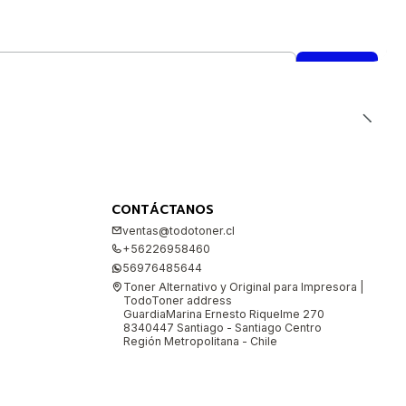
CONTÁCTANOS
ventas@todotoner.cl
+56226958460
56976485644
Toner Alternativo y Original para Impresora |
TodoToner address
GuardiaMarina Ernesto Riquelme 270
8340447 Santiago - Santiago Centro
Región Metropolitana - Chile