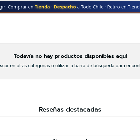
gir: Comprar en
Tienda
·
Despacho
a Todo Chile · Retiro en Tien
0056022408964
Todavía no hay productos disponibles aquí
car en otras categorías o utilizar la barra de búsqueda para encont
Reseñas destacadas