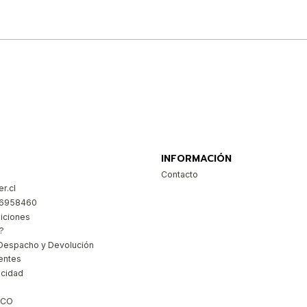
Comprar ahora
INFORMACIÓN
Contacto
r.cl
26958460
iciones
?
Despacho y Devolución
entes
acidad
ICO