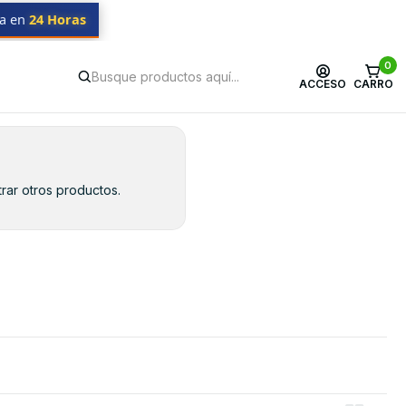
da en
24 Horas
0
ACCESO
CARRO
rar otros productos.