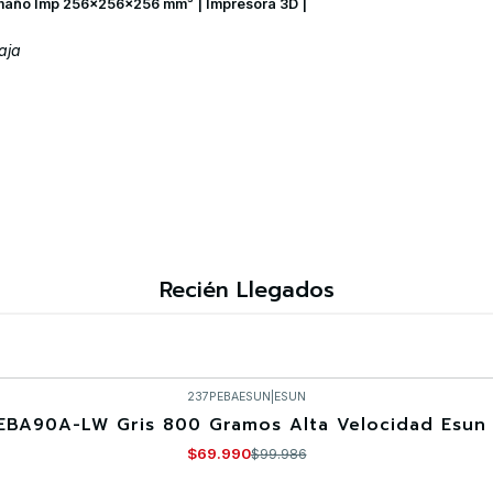
maño Imp 256×256×256 mm³ | Impresora 3D |
aja
Recién Llegados
237PEBAESUN
|
ESUN
EBA90A-LW Gris 800 Gramos Alta Velocidad Esun 
$69.990
$99.986