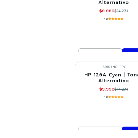
Alternativo
$9.990
$14.271
5.0
Cantidad
Comprar ahora
LS910TNC1
|
PPC
HP 126A Cyan | Ton
-30%
Alternativo
$9.990
$14.271
5.0
Cantidad