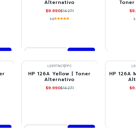
Alternativo
Toner
Agotado
$9.990
$9
$14.271
5.0
5
Cantidad
VE
Comprar ahora
LS911TNC1
|
PPC
LS
er
HP 126A Yellow | Toner
HP 126A M
-30%
-30%
Alternativo
Al
Agotado
$9.990
$9
$14.271
Cantidad