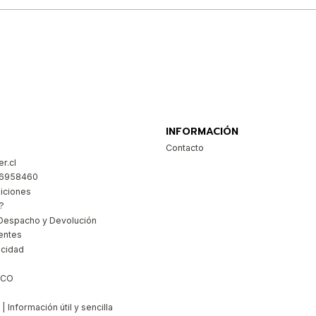
Comprar ahora
INFORMACIÓN
Contacto
r.cl
26958460
iciones
?
Despacho y Devolución
entes
acidad
ICO
 Información útil y sencilla