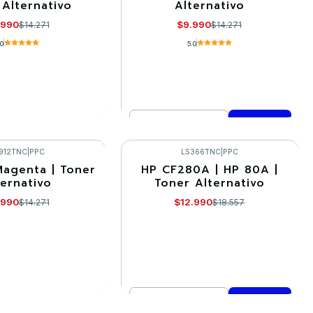
 Alternativo
Alternativo
.990
$9.990
$14.271
$14.271
.0
5.0
Cantidad
R DETALLES
Comprar ahora
912TNC
|
PPC
LS366TNC
|
PPC
agenta | Toner
HP CF280A | HP 80A |
-30%
ternativo
Toner Alternativo
.990
$12.990
$14.271
$18.557
Cantidad