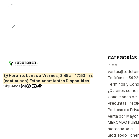
Cantidad
CATEGORÍAS
Inicio
ventas@todotone
🕒 Horario: Lunes a Viernes, 8:45 a
17:50 hrs
Teléfono +562
(continuado) Estacionamientos Disponibles
Términos y Cond
Síguenos
¿Quiénes somos
Condiciones de 
Preguntas Frecu
Políticas de Priv
Venta por Mayor
MERCADO PUBL
mercado3d.cl
Blog Todo Toner |