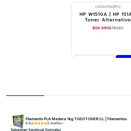
Comprar ahora
LS1356TNC
|
PPC
HP W1510A | HP 151A
-30%
Toner Alternativo
$54.990
$78.557
Cantidad
Comprar ahora
Filamento PLA Madera 1kg TODOTONER.CL | Filamentos
5.0
6 reseñas
Sebastian Sandoval Gonzalez