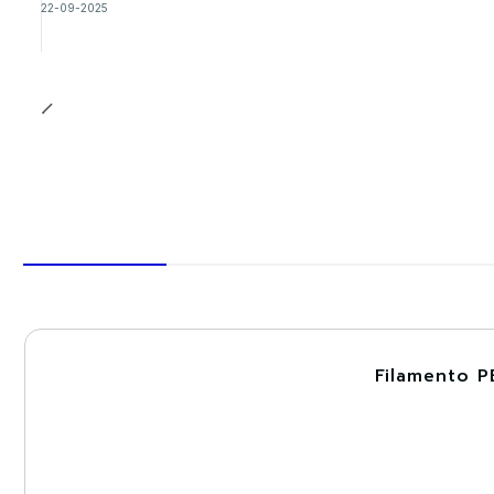
22-09-2025
Filamento P
-30%