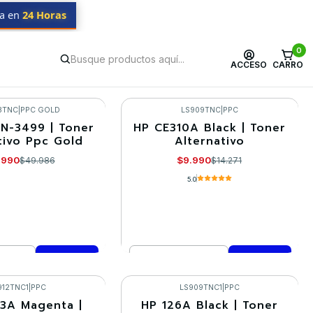
da en
24 Horas
0
ACCESO
CARRO
8TNC
|
PPC GOLD
LS909TNC
|
PPC
N-3499 | Toner
HP CE310A Black | Toner
-30%
tivo Ppc Gold
Alternativo
.990
$9.990
$49.986
$14.271
5.0
Cantidad
mprar ahora
Comprar ahora
912TNC1
|
PPC
LS909TNC1
|
PPC
3A Magenta |
HP 126A Black | Toner
-30%