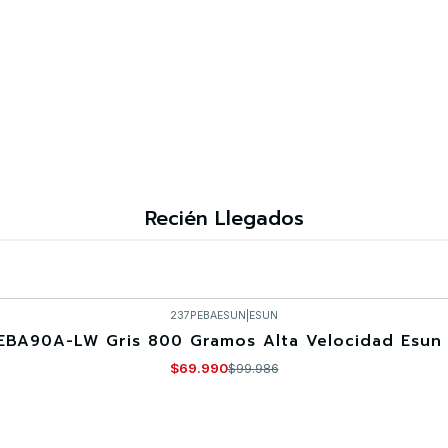
Recién Llegados
237PEBAESUN
|
ESUN
EBA90A-LW Gris 800 Gramos Alta Velocidad Esun 
$69.990
$99.986