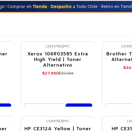
gir: Comprar en
Tienda
·
Despacho
a Todo Chile · Retiro en Tien
Ofertas WG 54 en TodoToner
LS693TNC
|
PPC
LS706
ner
Xerox 106R03585 Extra
Brother T
-30%
-30%
High Yield | Toner
Alterna
Alternativo
$34
$27.990
$39.986
Cantidad
Cantidad
Comprar ahora
Co
LS911TNC
|
PPC
LS
ner
HP CE312A Yellow | Toner
HP CE31
-30%
-30%