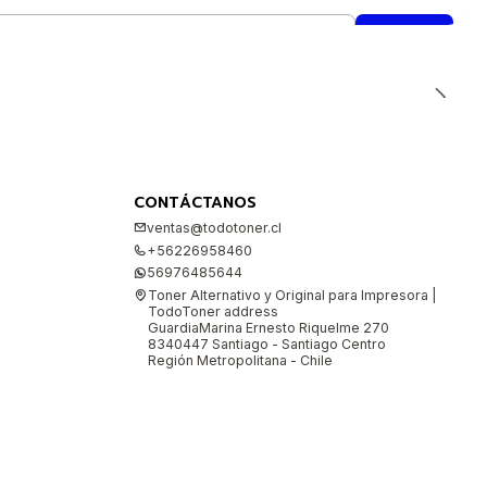
CONTÁCTANOS
ventas@todotoner.cl
+56226958460
56976485644
Toner Alternativo y Original para Impresora |
TodoToner address
GuardiaMarina Ernesto Riquelme 270
8340447 Santiago - Santiago Centro
Región Metropolitana - Chile