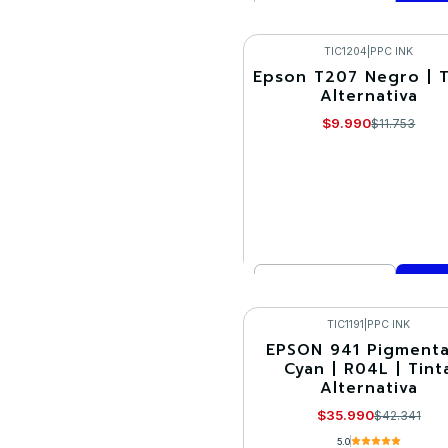
Cantidad
Comprar ahora
TIC1204
|
PPC INK
Epson T207 Negro | T
-15%
Alternativa
$9.990
$11.753
Cantidad
Comprar ahora
TIC1191
|
PPC INK
EPSON 941 Pigment
-15%
Cyan | R04L | Tint
Alternativa
$35.990
$42.341
5.0