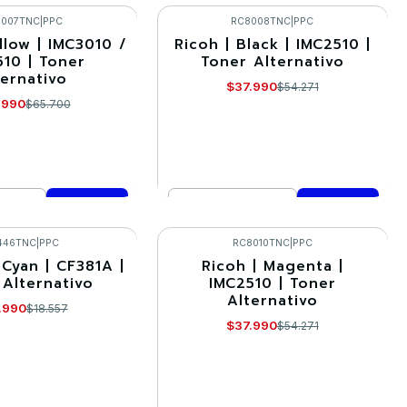
mprar ahora
Comprar ahora
8007TNC
|
PPC
RC8008TNC
|
PPC
llow | IMC3010 /
Ricoh | Black | IMC2510 |
-30%
510 | Toner
Toner Alternativo
ternativo
$37.990
$54.271
.990
$65.700
Cantidad
mprar ahora
Comprar ahora
446TNC
|
PPC
RC8010TNC
|
PPC
 Cyan | CF381A |
Ricoh | Magenta |
-30%
 Alternativo
IMC2510 | Toner
Alternativo
.990
$18.557
$37.990
$54.271