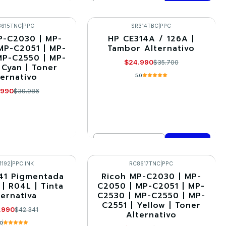
Cantidad
R DETALLES
Comprar ahora
8615TNC
|
PPC
SR314TBC
|
PPC
P-C2030 | MP-
HP CE314A / 126A |
-30%
MP-C2051 | MP-
Tambor Alternativo
MP-C2550 | MP-
$24.990
$35.700
 Cyan | Toner
ternativo
5.0
.990
$39.986
Cantidad
R DETALLES
Comprar ahora
1192
|
PPC INK
RC8617TNC
|
PPC
41 Pigmentada
Ricoh MP-C2030 | MP-
-30%
| R04L | Tinta
C2050 | MP-C2051 | MP-
ternativa
C2530 | MP-C2550 | MP-
C2551 | Yellow | Toner
.990
$42.341
Alternativo
.0