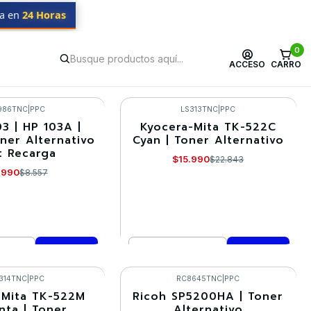
da en
24 Horas
er
0
ACCESO
CARRO
986TNC
|
PPC
LS313TNC
|
PPC
3 | HP 103A |
Kyocera-Mita TK-522C
-30%
oner Alternativo
Cyan | Toner Alternativo
it Recarga
$15.990
$22.843
.990
$8.557
Cantidad
mprar ahora
Comprar ahora
314TNC
|
PPC
RC8645TNC
|
PPC
-Mita TK-522M
Ricoh SP5200HA | Toner
-30%
ta | Toner
Alternativo