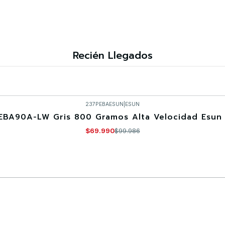
Recién Llegados
237PEBAESUN
|
ESUN
EBA90A-LW Gris 800 Gramos Alta Velocidad Esun 
$69.990
$99.986
Comprar ahora