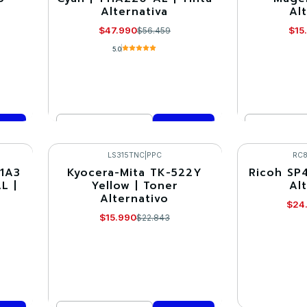
Alternativa
Al
$47.990
$15
$56.459
5.0
Cantidad
Cantidad
Comprar ahora
Co
LS315TNC
|
PPC
RC
11A3
Kyocera-Mita TK-522Y
Ricoh SP
-30%
-30%
L |
Yellow | Toner
Al
Alternativo
Agotado
$24
$15.990
$22.843