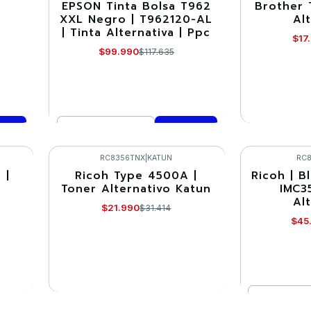
|
EPSON Tinta Bolsa T962
Brother 
-15%
-30%
XXL Negro | T962120-AL
Al
| Tinta Alternativa | Ppc
Agotado
$17
$99.990
$117.635
Cantidad
VE
Comprar ahora
RC8356TNX
|
KATUN
RC
 |
Ricoh Type 4500A |
Ricoh | B
-30%
-30%
Toner Alternativo Katun
IMC3
Al
Agotado
$21.990
$31.414
$45
Cantidad