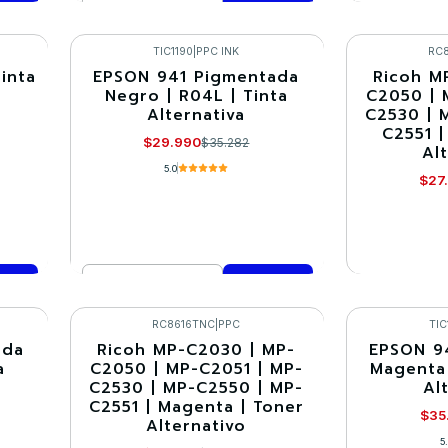
Cantidad
VE
Comprar ahora
TIC1190
|
PPC INK
RC
inta
EPSON 941 Pigmentada
Ricoh M
-15%
-30%
Negro | R04L | Tinta
C2050 | 
Alternativa
C2530 | 
Agotado
C2551 |
$29.990
$35.282
Al
5.0
$27
Cantidad
VE
Comprar ahora
RC8616TNC
|
PPC
TIC
ada
Ricoh MP-C2030 | MP-
EPSON 9
-30%
-15%
a
C2050 | MP-C2051 | MP-
Magenta 
C2530 | MP-C2550 | MP-
Al
Agotado
C2551 | Magenta | Toner
$35
Alternativo
5