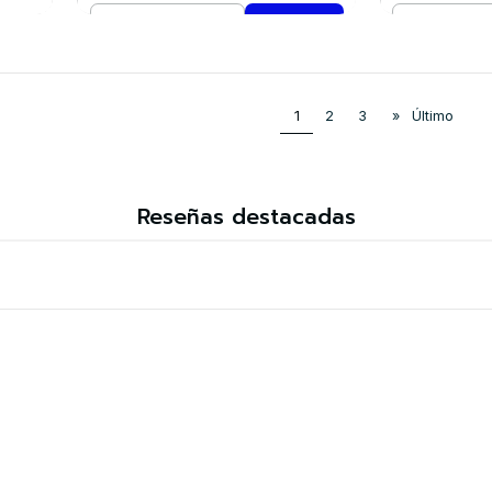
Cantidad
Cantidad
Comprar ahora
Co
1
2
3
»
Último
Reseñas destacadas