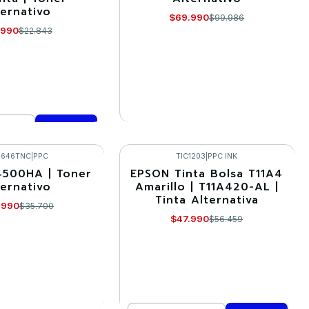
ternativo
Agotado
$69.990
$99.986
.990
$22.843
VER DETALLES
mprar ahora
8646TNC
|
PPC
TIC1203
|
PPC INK
4500HA | Toner
EPSON Tinta Bolsa T11A4
-15%
ternativo
Amarillo | T11A420-AL |
Tinta Alternativa
.990
$35.700
$47.990
$56.459