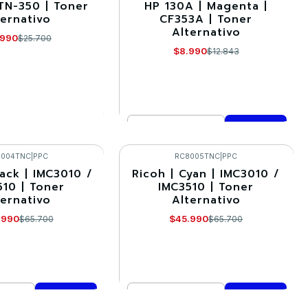
TN-350 | Toner
HP 130A | Magenta |
-30%
ternativo
CF353A | Toner
Alternativo
.990
$25.700
$8.990
$12.843
Cantidad
R DETALLES
Comprar ahora
8004TNC
|
PPC
RC8005TNC
|
PPC
lack | IMC3010 /
Ricoh | Cyan | IMC3010 /
-30%
510 | Toner
IMC3510 | Toner
ternativo
Alternativo
.990
$45.990
$65.700
$65.700
Cantidad