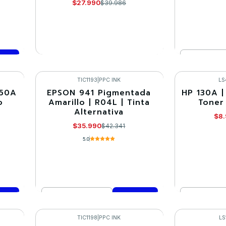
$27.990
$39.986
Cantidad
VER DETALLES
Co
TIC1193
|
PPC INK
LS
350A
EPSON 941 Pigmentada
HP 130A |
-15%
-30%
o
Amarillo | R04L | Tinta
Toner
Alternativa
$8
$35.990
$42.341
5.0
Cantidad
Cantidad
Comprar ahora
Co
TIC1198
|
PPC INK
LS