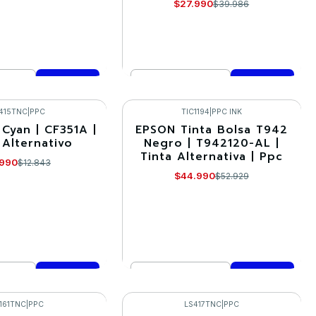
$27.990
$39.986
Cantidad
mprar ahora
Comprar ahora
415TNC
|
PPC
TIC1194
|
PPC INK
 Cyan | CF351A |
EPSON Tinta Bolsa T942
-15%
 Alternativo
Negro | T942120-AL |
Tinta Alternativa | Ppc
.990
$12.843
$44.990
$52.929
Cantidad
mprar ahora
Comprar ahora
161TNC
|
PPC
LS417TNC
|
PPC