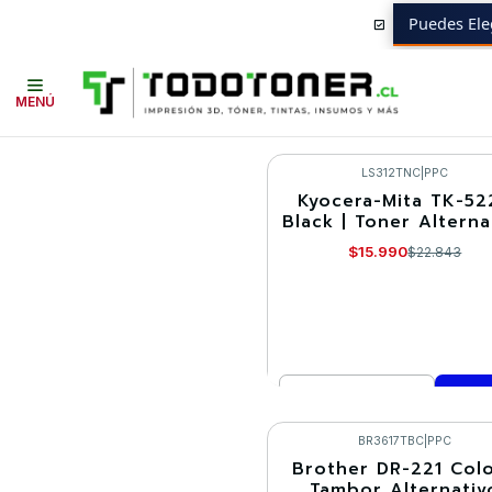
Puedes Ele
Inicio
Ofertas WEBGOLD 40 en TodoToner
O
MENÚ
LS312TNC
|
PPC
Kyocera-Mita TK-52
-30%
Black | Toner Alterna
$15.990
$22.843
Cantidad
Comprar ahora
BR3617TBC
|
PPC
Brother DR-221 Colo
-30%
Tambor Alternativ