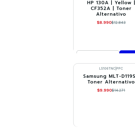
HP 130A | Yellow 
-30%
CF352A | Toner
Alternativo
$8.990
$12.843
Cantidad
Comprar ahora
LS106TNC
|
PPC
Samsung MLT-D119S
-30%
Toner Alternativo
Agotado
$9.990
$14.271