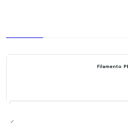
Filamento P
-30%
Nuevo
Cantidad