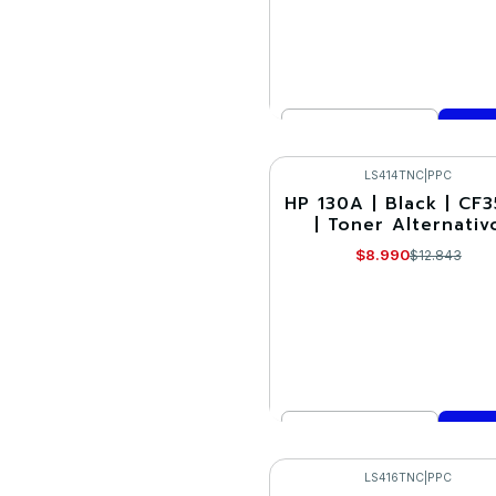
Cantidad
Comprar ahora
LS414TNC
|
PPC
HP 130A | Black | CF
-30%
| Toner Alternativ
$8.990
$12.843
Cantidad
Comprar ahora
LS416TNC
|
PPC