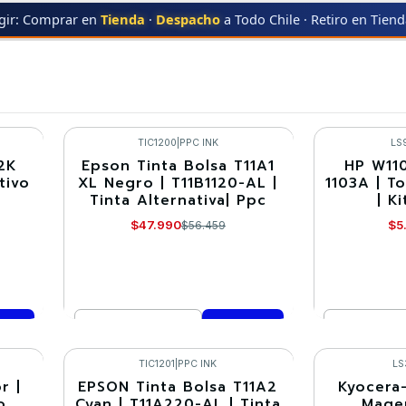
gir: Comprar en
Tienda
·
Despacho
a Todo Chile · Retiro en Tien
fertas WEBGOLD 40 en TodoTon
TIC1200
|
PPC INK
LS
2K
Epson Tinta Bolsa T11A1
HP W110
-15%
-30%
tivo
XL Negro | T11B1120-AL |
1103A | T
Tinta Alternativa| Ppc
| K
$47.990
$5
$56.459
Cantidad
Cantidad
Comprar ahora
Co
TIC1201
|
PPC INK
LS
r |
EPSON Tinta Bolsa T11A2
Kyocera
-15%
-30%
o
Cyan | T11A220-AL | Tinta
Magen