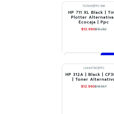
VER DETALLES
TIC1040
|
PPC INK
HP 711 XL Black | Ti
-15%
Plotter Alternativa
Ecocaja | Ppc
$12.990
$15.282
Cantidad
Comprar ahora
LS445TNC
|
PPC
HP 312A | Black | CF
-30%
| Toner Alternativ
Agotado
$12.990
$18.557