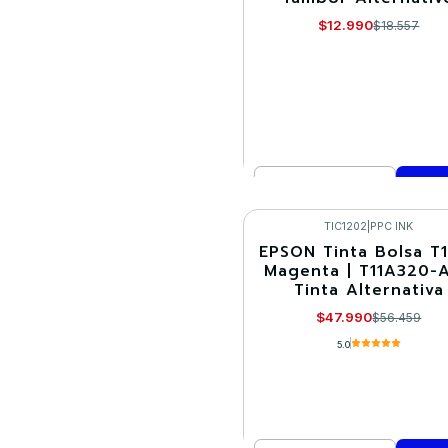
$12.990
$18.557
Cantidad
Comprar ahora
TIC1202
|
PPC INK
EPSON Tinta Bolsa T
-15%
Magenta | T11A320-A
Tinta Alternativa
$47.990
$56.459
5.0