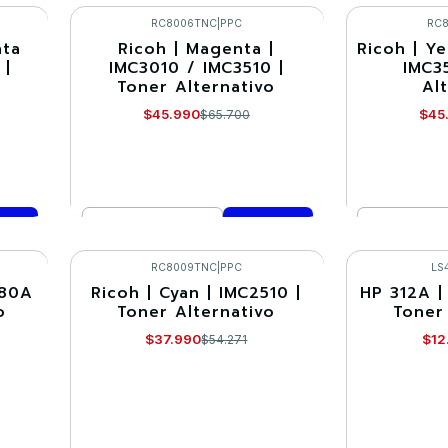
VER DETALLES
Co
RC8006TNC
|
PPC
RC
nta
Ricoh | Magenta |
Ricoh | Ye
-30%
-30%
 |
IMC3010 / IMC3510 |
IMC3
Toner Alternativo
Al
$45.990
$45
$65.700
Cantidad
Cantidad
Comprar ahora
Co
RC8009TNC
|
PPC
LS
380A
Ricoh | Cyan | IMC2510 |
HP 312A |
-30%
-30%
o
Toner Alternativo
Toner
$37.990
$12
$54.271