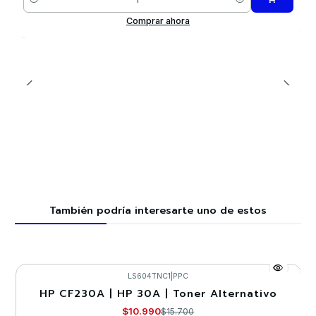
Cantidad
Comprar ahora
También podría interesarte uno de estos
LS604TNC1
|
PPC
HP CF230A | HP 30A | Toner Alternativo
-30%
$10.990
$15.700