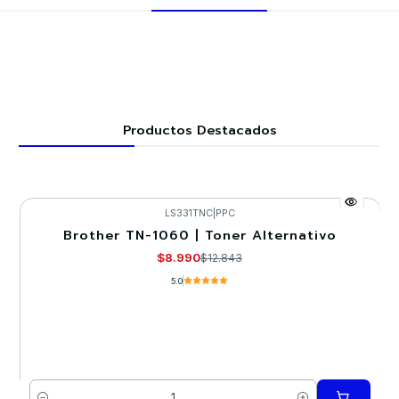
Productos Destacados
LS331TNC
|
PPC
Brother TN-1060 | Toner Alternativo
-30%
$8.990
$12.843
5.0