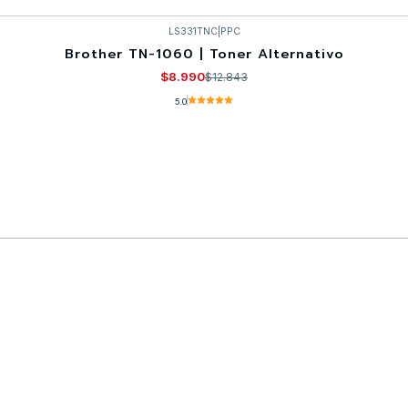
LS331TNC
|
PPC
Brother TN-1060 | Toner Alternativo
$8.990
$12.843
5.0
Comprar ahora