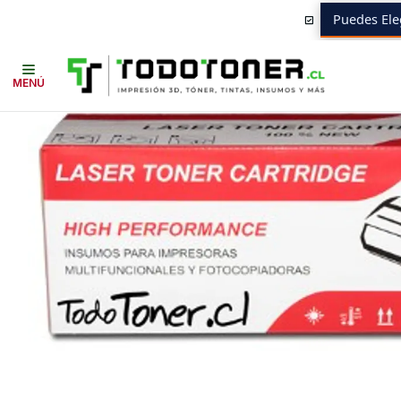
Puedes Ele
Inicio
Toner y tambor
Toner Alternativo
CANON
Insumos CANON
MENÚ