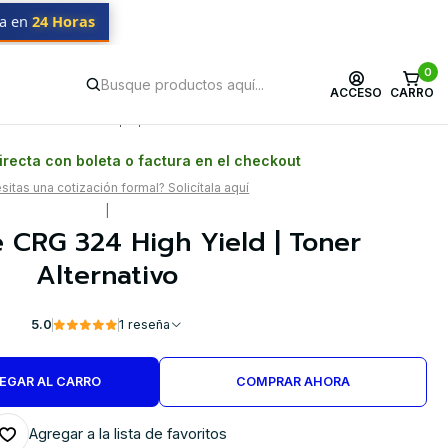
da en
24 Horas
0
ACCESO
CARRO
Postventa propia
Garantía en Chile
recta con boleta o factura en el checkout
itas una cotización formal? Solicítala aquí
|
 CRG 324 High Yield | Toner
Alternativo
5.0
1 reseña
EGAR AL CARRO
COMPRAR AHORA
Agregar a la lista de favoritos