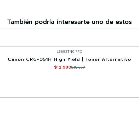
También podría interesarte uno de estos
LS683TNC
|
PPC
Canon CRG-051H High Yield | Toner Alternativo
$12.990
$18.557
Comprar ahora