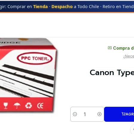
gir: Comprar en
Tienda
·
Despacho
a Todo Chile · Retiro en Tien
CRG324
Canon Type CRG 324 High Yield | Toner Alternativo
Distribuidor oficial
Compra di
¿Neces
Canon Type
AGR
Cantidad