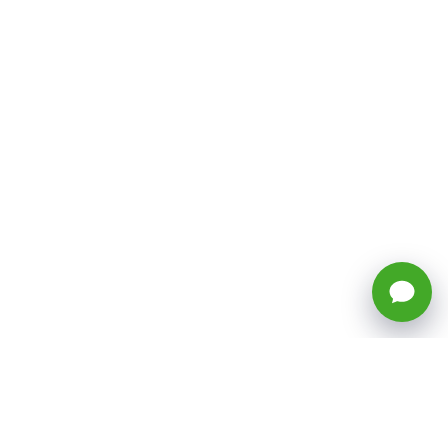
🕒 Horario: Lunes a Viernes, 8:45 a
17:50 hrs (continuado)