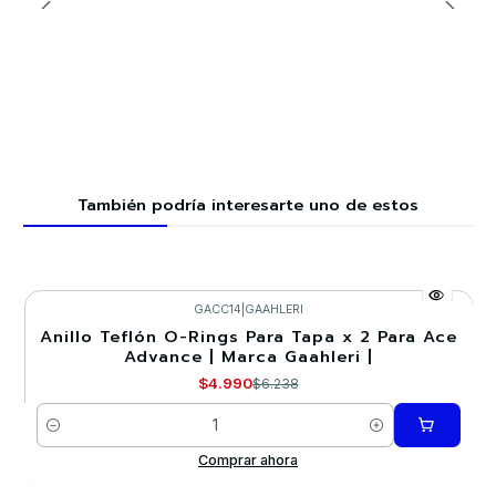
También podría interesarte uno de estos
GACC14
|
GAAHLERI
Anillo Teflón O-Rings Para Tapa x 2 Para Ace
-20%
Advance | Marca Gaahleri |
$4.990
$6.238
Cantidad
Comprar ahora