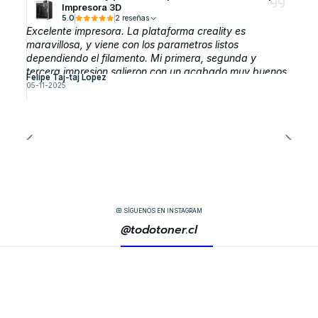
Impresora 3D
5.0
2 reseñas
Excelente impresora. La plataforma creality es
maravillosa, y viene con los parametros listos
dependiendo el filamento. Mi primera, segunda y
tercera impresion salieron con un acabado muy buenos,
Felipe Taj-taj Lopez
sin modificar parametros
05-11-2025
SÍGUENOS EN INSTAGRAM
@todotoner.cl