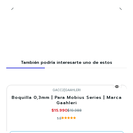
También podría interesarte uno de estos
GACC2
|
GAAHLERI
Boquilla 0,3mm | Para Mobius Series | Marca
-20%
Gaahleri
Agotado
$15.990
$19.988
5.0