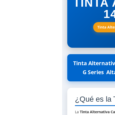
TINTA
1
Tinta Alte
Tinta Alternati
G Series  A
¿Qué es la 
La
Tinta Alternativa 