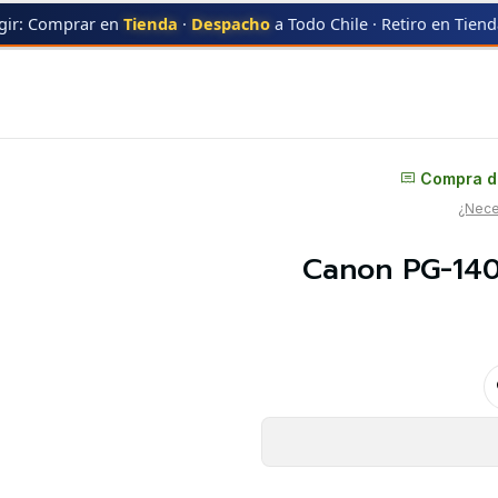
gir: Comprar en
Tienda
·
Despacho
a Todo Chile · Retiro en Tien
ra | Tinta | Alternativa | Marca PPC Ink
Distribuidor oficial
Compra di
¿Neces
Canon PG-140X