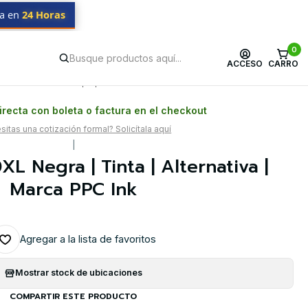
da en
24 Horas
0
ACCESO
CARRO
Postventa propia
Garantía en Chile
recta con boleta o factura en el checkout
itas una cotización formal? Solicítala aquí
|
L Negra | Tinta | Alternativa |
Marca PPC Ink
Agregar a la lista de favoritos
Mostrar stock de ubicaciones
COMPARTIR ESTE PRODUCTO