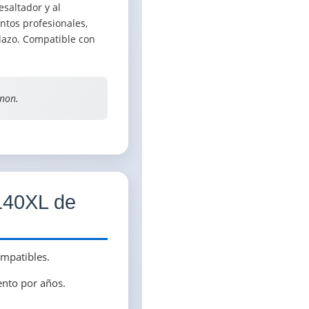
esaltador y al
ntos profesionales,
plazo. Compatible con
anon.
-140XL de
ompatibles.
iento por años.