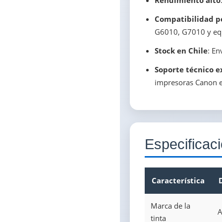
Rendimiento alto
Compatibilidad p
G6010, G7010 y equ
Stock en Chile
: En
Soporte técnico e
impresoras Canon e
Especificac
Característica
Marca de la
A
tinta