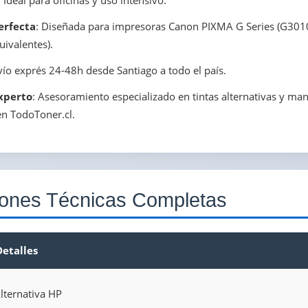
: Ideal para oficinas y uso intensivo.
erfecta
: Diseñada para impresoras Canon PIXMA G Series (G30
ivalentes).
vío exprés 24-48h desde Santiago a todo el país.
xperto
: Asesoramiento especializado en tintas alternativas y ma
n TodoToner.cl.
iones Técnicas Completas
Detalles
lternativa HP