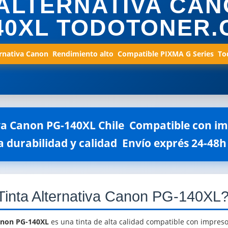
 ALTERNATIVA CAN
40XL TODOTONER.
rnativa Canon  Rendimiento alto  Compatible PIXMA G Series  T
va Canon PG-140XL Chile  Compatible con 
lta durabilidad y calidad  Envío exprés 24-48h
Tinta Alternativa Canon PG-140XL
Canon PG-140XL
es una tinta de alta calidad compatible con impre