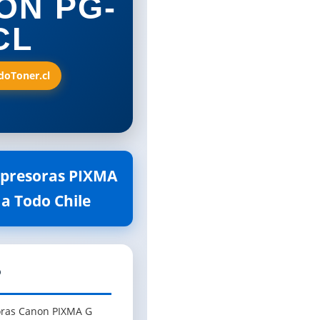
ON PG-
CL
odoToner.cl
impresoras PIXMA
 a Todo Chile
?
soras Canon PIXMA G