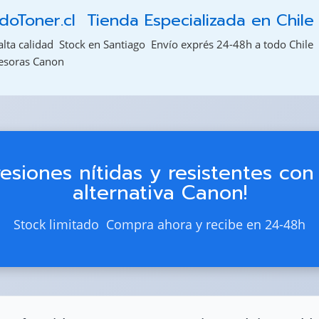
oToner.cl  Tienda Especializada en Chile
alta calidad  Stock en Santiago  Envío exprés 24-48h a todo Chile 
resoras Canon
resiones nítidas y resistentes con 
alternativa Canon!
Stock limitado  Compra ahora y recibe en 24-48h