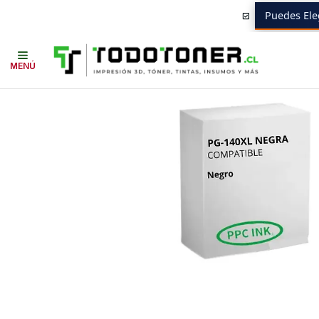
Puedes Ele
Inicio
Todo tintas
TINTA ALTERNATIVA
CANON
Canon PG-140XL Neg
MENÚ