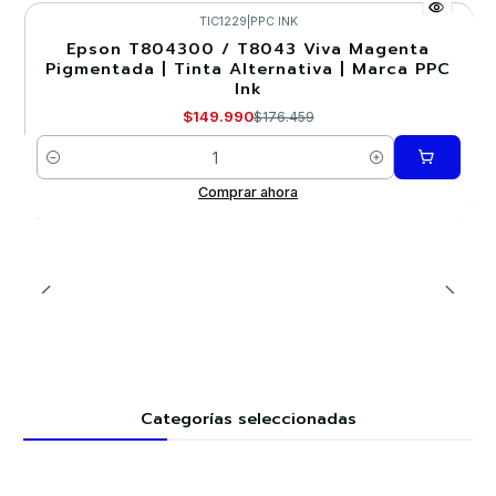
TIC1229
|
PPC INK
Epson T804300 / T8043 Viva Magenta
-15%
Pigmentada | Tinta Alternativa | Marca PPC
Ink
$149.990
$176.459
Cantidad
Comprar ahora
Categorías seleccionadas