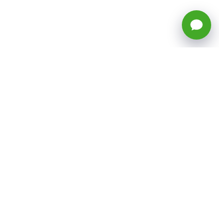
🕒 Horario: Lunes a Viernes, 8:45 a
17:50 hrs (continuado)
Estacionamientos Disponibles
Síguenos
CATEGORÍAS
Inicio
ventas@todotoner.cl
Teléfono +56226958460
Términos y Condiciones
¿Quiénes somos?
Condiciones de Despacho y Devolución
Preguntas Frecuentes