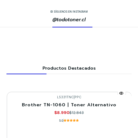
SÍGUENOS EN INSTAGRAM
@todotoner.cl
Productos Destacados
LS331TNC
|
PPC
Brother TN-1060 | Toner Alternativo
-30%
$8.990
$12.843
5.0