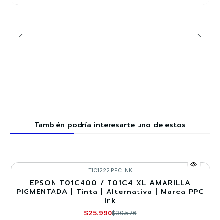
También podría interesarte uno de estos
TIC1222
|
PPC INK
EPSON T01C400 / T01C4 XL AMARILLA
-15%
PIGMENTADA | Tinta | Alternativa | Marca PPC
Ink
$25.990
$30.576