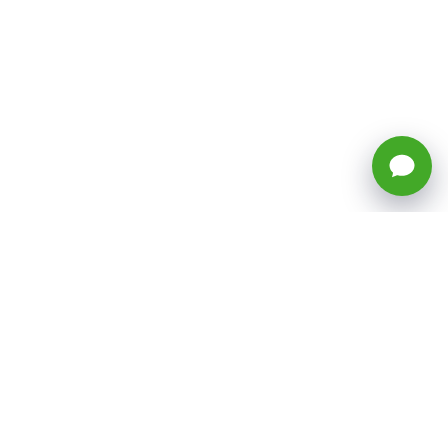
🕒 Horario: Lunes a Viernes, 8:45 a
17:50 hrs (continuado)
Estacionamientos Disponibles
Síguenos
CATEGORÍAS
Inicio