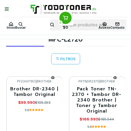
Puedes Elegir: Comprar en
Tienda
·
Despacho
a Todo Chile · Retiro en
Tienda en
24 Horas
0
Inicio
Toner y tambor
Tambor Original
BROTHER
$0
Inicio
Buscar
Acceso
Contacto
Equipos BROTHER
MFC-L2720
MFC-L2720
FILTROS
PF2340TBO
|
BROTHER
PKTNDR2370
|
BROTHER
Brother DR-2340 |
Pack Toner TN-
-5%
-10%
Tambor Original
2370 + Tambor DR-
2340 Brother |
$99.990
$105.253
Toner y Tambor
Original
5.0
$166.990
$185.544
5.0