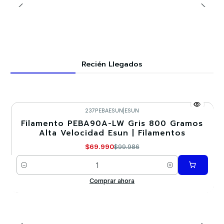
Recién Llegados
237PEBAESUN
|
ESUN
Filamento PEBA90A-LW Gris 800 Gramos
-30%
Alta Velocidad Esun | Filamentos
Nuevo
$69.990
$99.986
Cantidad
Comprar ahora